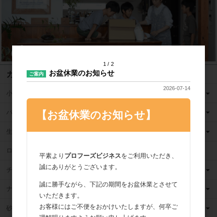
1
2
お盆休業のお知らせ
カテゴリ
ご案内
2026-07-14
小麦粉
バター
【お盆休業のお知らせ】
生クリーム
ロングライフ牛乳
平素より
プロフーズビジネス
をご利用いただき、
誠にありがとうございます。
チーズ
誠に勝手ながら、下記の期間をお盆休業とさせて
ナッツ
いただきます。
お客様にはご不便をおかけいたしますが、何卒ご
砂糖