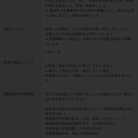
以内に発送致します。但し、在庫切れや取寄せ品等で納期
が遅れる場合には、別途ご連絡致します。
※ 運送中の交通事情や悪天候等の影響により、指定のお届
け日時に添えない場合も御座います。
送料について
各地への送料は、以下の常温の送料一覧をご覧ください。
冷蔵および冷凍は別途料金が発生いたします。
※ 関東離島への配送は、送料以外に別途配送料金を頂戴い
たします。
送料一覧
商品の返品について
お客様ご都合の返品はお受けしておりません。
お届けした商品が不良、破損していた場合、
到着後
7日以内
にご連絡をいただければ返品交換を承りま
す。
酒類販売管理者標識
当店では20歳以上の年齢であることを確認できない場合に
はお酒を販売いたしません。
販売場の名称及び所在地:(株)プロフーズ物流本部岡山市中
区平井1161-1
酒類販売管理者の氏名：三宅 英司（ミヤケ エイジ）
酒類販売管理研修受講年月日：2023年9月22日
次回研修の受講期限：2026年9月21日
研修実施団体名：岡山小売酒販組合