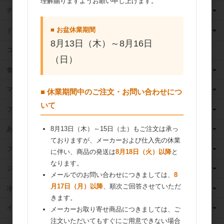
理解賜りますようお願い申し上げます。
チョコレート
■ お盆休業期間
ドライフルーツ
8月13日（木）～8月16日
ココア
（日）
食用油
マーガリン
■ 休業期間中のご注文・お問い合わせにつ
いて
フィリング
8月13日（木）～15日（土）もご注文は承っ
あんこ
ておりますが、メーカーおよび仕入先の休業
フルーツ（果物）缶詰
に伴い、商品の発送は
8月18日（火）以降
と
なります。
ジャム
メールでのお問い合わせにつきましては、
8
月17日（月）以降
、順次ご回答させていただ
冷凍フルーツ
きます。
イースト・酵母
メーカーお取り寄せ商品につきましては、ご
注文いただいてもすぐにご用意できない場合