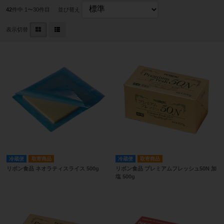
42
件中 1〜30件目
並び替え
表示切替
冷蔵便
取寄商品
冷蔵便
取寄商品
リボン食品 ネオラティスライス 500g
リボン食品 プレミアムフレッシュ50N 加
塩 500g