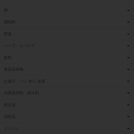
卵
調味料
野菜
ハーブ・スパイス
飲料
食品添加物
お菓子・パン 作り 道具
品質保持剤・保冷剤
衛生品
消耗品
イベント