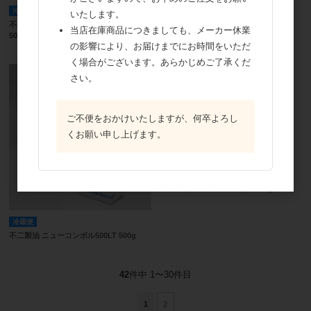
冷蔵便
冷蔵便
いたします。
不二製油 アートピアスィートミルクLT
不二製油 アートピア2000 500g
当店在庫商品につきましても、メーカー休業
500g
の影響により、お届けまでにお時間をいただ
く場合がございます。あらかじめご了承くだ
さい。
ご不便をおかけいたしますが、何卒よろし
くお願い申し上げます。
冷蔵便
不二製油 コンボル800 有塩 500g
冷蔵便
不二製油 ニューコンボル500LT 500g
42
件中 1〜30件目
1
2