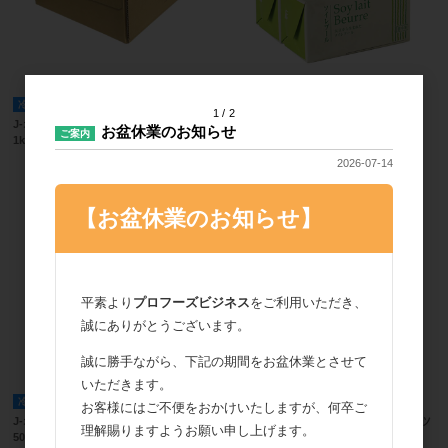
冷蔵便
冷凍便
1
2
J-オイルミルズ プリメランシート(有塩)
不二製油 ソイレブール 500g │冷凍
お盆休業のお知らせ
ご案内
1kg x15枚
2026-07-14
【お盆休業のお知らせ】
平素より
プロフーズビジネス
をご利用いただき、
誠にありがとうございます。
誠に勝手ながら、下記の期間をお盆休業とさせて
いただきます。
冷蔵便
冷凍便
お客様にはご不便をおかけいたしますが、何卒ご
J-オイルミルズ プレシャスシート(有塩)
J-オイルミルズ グランマスターパレッツ
理解賜りますようお願い申し上げます。
500g x20枚
(有塩) 10kg