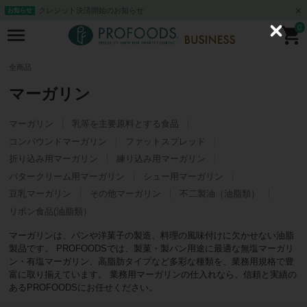
クレジット決済開始のお知らせ
お知らせ
0
C
l
o
s
全商品
e
マーガリン
マーガリン
乳等を主要原料とする食品
コンパウンドマーガリン
ファットスプレッド
折り込み用マーガリン
練り込み用マーガリン
バタークリーム用マーガリン
シュー用マーガリン
豆乳マーガリン
その他マーガリン
不二製油（油脂類）
リボン食品(油脂類）
マーガリンは、パンや洋菓子の製造、料理の風味付けに欠かせない油脂
製品です。 PROFOODSでは、製菓・製パン用途に最適な無塩マーガリ
ン・有塩マーガリン、高脂肪タイプなど多彩な種類を、業務用規格で豊
富に取り揃えています。 業務用マーガリンの仕入れなら、信頼と実績の
あるPROFOODSにお任せください。