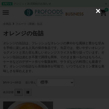
クレジット決済開始のお知らせ
お知らせ
0
C
l
o
s
全商品
フルーツ（果物）缶詰
e
オレンジの缶詰
オレンジの缶詰は、フレッシュなオレンジの爽やかな風味と豊かな甘み
を手軽に楽しめる人気の保存食品です。当店では、使いやすいオレンジ
セグメントと見た目も美しいオレンジスライスを取り扱っています。オ
レンジ缶詰は皮むき不要で調理も簡単、そのまま食べるのはもちろん、
ケーキなどのデザート作りや製菓材料、サラダなどの料理にも最適で
す。オレンジの缶詰なら長期保存が可能で、いつでもビタミン豊富な美
味しさを味わえます。
3
件中 1〜3件目
並び替え
表示切替