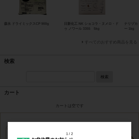
森永 ドライミックスCP 900g
日新化工 NK ショコラ・ヌメロ・ド
ナリヅカ
ゥ ノワール 3355 5kg
ー 1kg
すべてのおすすめ商品を見る
検索
検索
カート
カートは空です
1
2