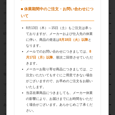
ロングライフ牛乳
■ 休業期間中のご注文・お問い合わせにつ
チーズ
いて
ナッツ
8月13日（木）～15日（土）もご注文は承っ
砂糖
ておりますが、メーカーおよび仕入先の休業
に伴い、商品の発送は
8月18日（火）以降
と
チョコレート
なります。
メールでのお問い合わせにつきましては、
8
ドライフルーツ
月17日（月）以降
、順次ご回答させていただ
きます。
ココア
メーカーお取り寄せ商品につきましては、ご
食用油
注文いただいてもすぐにご用意できない場合
がございますので、お早めのご注文をお願い
マーガリン
いたします。
当店在庫商品につきましても、メーカー休業
フィリング
の影響により、お届けまでにお時間をいただ
あんこ
く場合がございます。あらかじめご了承くだ
さい。
フルーツ（果物）缶詰