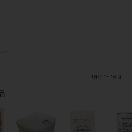
レー
1
件中 1〜1件目
品