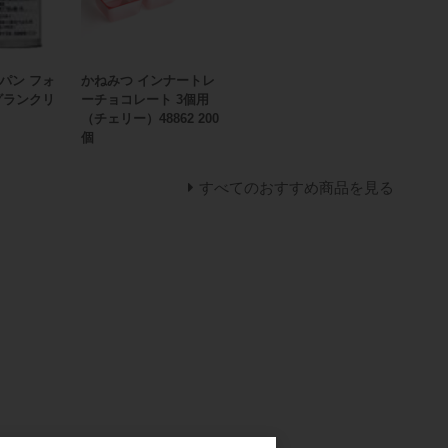
パン フォ
かねみつ インナートレ
グランクリ
ーチョコレート 3個用
（チェリー）48862 200
個
すべてのおすすめ商品を見る