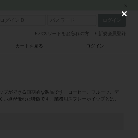
C
ログイン
l
o
s
パスワードをお忘れの方
新規会員登録
e
カートを見る
ログイン
ップができる画期的な製品です。コーヒー、フルーツ、デ
くい点が優れた特徴です。業務用スプレーホイップとは、