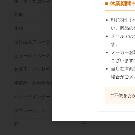
栗・芋・かぼちゃ
■ 休業期
胡麻
8月13日
い、商品の
米粉
メールでの
漬け込みフルーツ
す。
メーカーお
ピューレ・ペースト
ございます
当店在庫商
お菓子・パン材料
場合がござ
半製品・お手軽食材
ご不便をお
ハム・ウインナー
デコレーション
卵