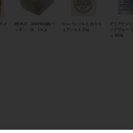
ラメ
HEIKO 3800900)紙パ
ジャパンソルト 白トリ
アリアケジャ
ッキン 白 1ｋｇ
ュフソルト 25g
ンドヴォー 
ュ 820g