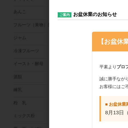
あんこ
お盆休業のお知らせ
ご案内
フルーツ（果物）缶詰
ジャム
【お盆休
冷凍フルーツ
イースト・酵母
平素より
プロ
酒類
誠に勝手なが
お客様にはご
練乳
粉 乳
■ お盆休業
8月13日
ミックス粉