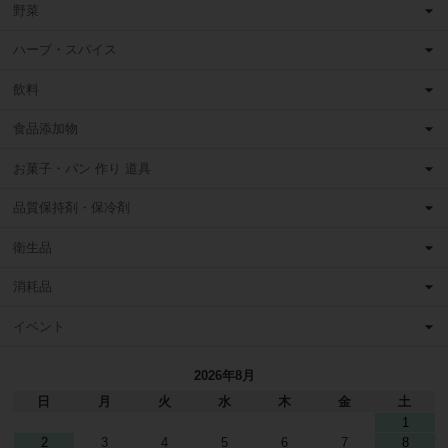
野菜
ハーブ・スパイス
飲料
食品添加物
お菓子・パン 作り 道具
品質保持剤・保冷剤
衛生品
消耗品
イベント
2026年8月
日
月
火
水
木
金
土
1
2
3
4
5
6
7
8