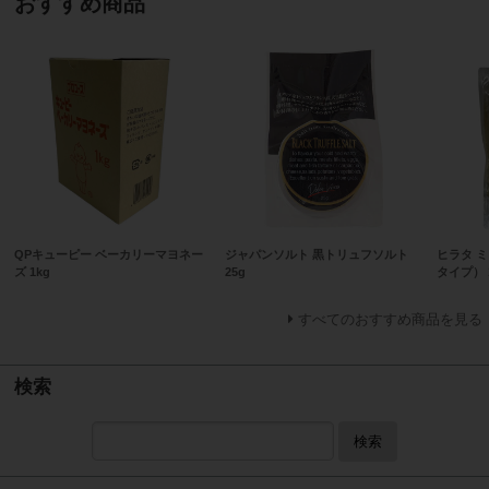
おすすめ商品
QPキューピー ベーカリーマヨネー
ジャパンソルト 黒トリュフソルト
ヒラタ 
ズ 1kg
25g
タイプ） 
すべてのおすすめ商品を見る
検索
検索