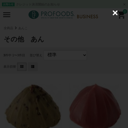
クレジット決済開始のお知らせ
お知らせ
0
C
l
o
s
全商品
あんこ
e
その他 あん
3
件中 1〜3件目
並び替え
表示切替