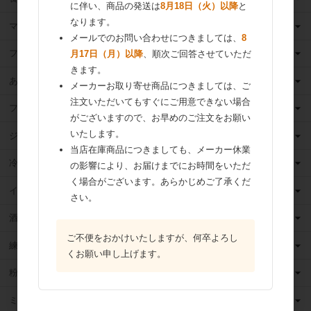
に伴い、商品の発送は
8月18日（火）以降
と
なります。
マーガリン
メールでのお問い合わせにつきましては、
8
フィリング
月17日（月）以降
、順次ご回答させていただ
きます。
あんこ
メーカーお取り寄せ商品につきましては、ご
注文いただいてもすぐにご用意できない場合
フルーツ（果物）缶詰
がございますので、お早めのご注文をお願い
いたします。
ジャム
当店在庫商品につきましても、メーカー休業
冷凍フルーツ
の影響により、お届けまでにお時間をいただ
く場合がございます。あらかじめご了承くだ
イースト・酵母
さい。
酒類
ご不便をおかけいたしますが、何卒よろし
練乳
くお願い申し上げます。
粉 乳
ミックス粉