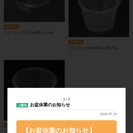
取寄商品
プリンカップフタ φ66用 ふたのみ
取寄商品
プリンカップ φ66×90cc 本体のみ
1
2
お盆休業のお知らせ
ご案内
2026-07-14
取寄商品
【お盆休業のお知らせ】
プリンカップ φ66ｘ110cc 本体のみ