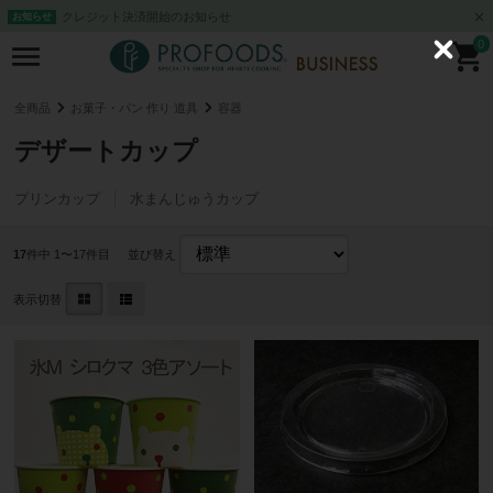
クレジット決済開始のお知らせ
お知らせ
0
C
l
o
s
全商品
お菓子・パン 作り 道具
容器
e
デザートカップ
プリンカップ
水まんじゅうカップ
17
件中 1〜17件目
並び替え
表示切替