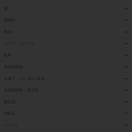
卵
調味料
野菜
ハーブ・スパイス
飲料
食品添加物
お菓子・パン 作り 道具
品質保持剤・保冷剤
衛生品
消耗品
イベント