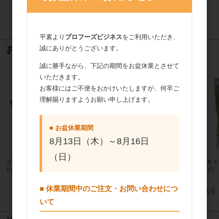
17
件中 1〜17件目
平素より
プロフーズビジネス
をご利用いただき、
おすすめ商品
誠にありがとうございます。
誠に勝手ながら、下記の期間をお盆休業とさせて
いただきます。
お客様にはご不便をおかけいたしますが、何卒ご
理解賜りますようお願い申し上げます。
■ お盆休業期間
8月13日（木）～8月16日
（日）
プロフーズ アルタイト食パンケース
かねみつ PETゴールドトレー丸型
ヒラタ 
1.5斤（蓋付）
AP-86M 100枚
タイプ） 
■ 休業期間中のご注文・お問い合わせにつ
すべてのおすすめ商品を見る
いて