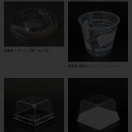
伊藤景 パティシエ用フタL-77D
伊藤景 耐熱カップ「パティシエ」白