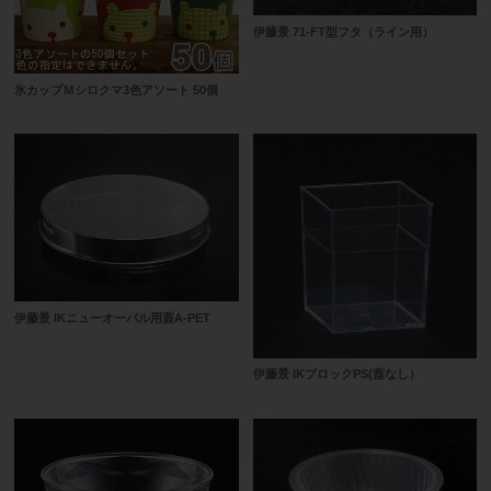
伊藤景 71-FT型フタ（ライン用）
氷カップＭシロクマ3色アソート 50個
伊藤景 IKニューオーバル用蓋A-PET
伊藤景 IKブロックPS(蓋なし）