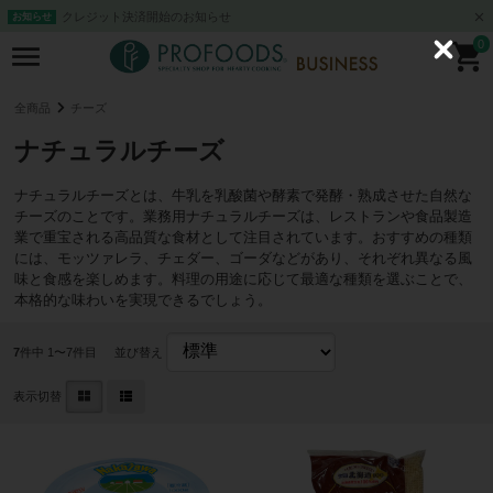
クレジット決済開始のお知らせ
お知らせ
0
C
l
o
s
全商品
チーズ
e
ナチュラルチーズ
ナチュラルチーズとは、牛乳を乳酸菌や酵素で発酵・熟成させた自然な
チーズのことです。業務用ナチュラルチーズは、レストランや食品製造
業で重宝される高品質な食材として注目されています。おすすめの種類
には、モッツァレラ、チェダー、ゴーダなどがあり、それぞれ異なる風
味と食感を楽しめます。料理の用途に応じて最適な種類を選ぶことで、
本格的な味わいを実現できるでしょう。
7
件中 1〜7件目
並び替え
表示切替