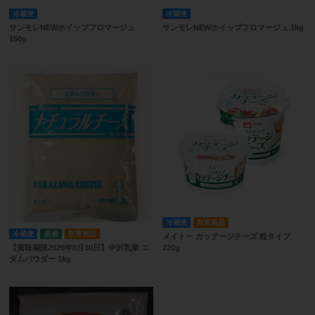
冷蔵便
冷蔵便
サンモレNEWホイップフロマージュ
サンモレNEWホイップフロマージュ 1kg
150g
冷蔵便
取寄商品
冷蔵便
取寄商品
メイトー カッテージチーズ 粒タイプ
【賞味期限2026年8月30日】中沢乳業 エ
220g
ダムパウダー 1kg