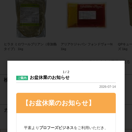
ヒラタ ミロワールブリアン（非加熱
アリアケジャパン フォンドヴォーN
QPキュ
タイプ） 1kg
1kg
ズ 1kg
すべてのおすすめ商品を見る
1
2
お盆休業のお知らせ
ご案内
検索
2026-07-14
検索
【お盆休業のお知らせ】
カート
カートは空です
平素より
プロフーズビジネス
をご利用いただき、