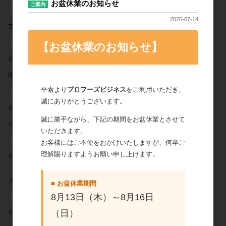
お盆休業のお知らせ
ご案内
2026-07-14
市区町村
【お盆休業のお知らせ】
例) ○○区
町域・番地
平素より
プロフーズビジネス
をご利用いただき、
誠にありがとうございます。
例) ○○町3-24
誠に勝手ながら、下記の期間をお盆休業とさせて
ビル建物名など
いただきます。
お客様にはご不便をおかけいたしますが、何卒ご
理解賜りますようお願い申し上げます。
例) ○○ビル 301
メールアドレス
■ お盆休業期間
8月13日（木）～8月16日
（日）
例) example@example.com