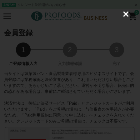
クレジット決済開始のお知らせ
お知らせ
0
C
l
o
s
会員登録
e
当サイトは製菓製パン・食品製造業者様専用のビジネスサイトです。会
員登録には業務確認と決済審査があり、ご利用いただけない場合もござ
いますので、あらかじめご了承ください。運営が不明な場合、転売目的
の恐れがある場合は、事前にご確認させていただく場合がございます。
決済方法は、後払い決済サービス「Paid」とクレジットカードがご利用
いただけます。「Paid」をご希望の場合は、与信審査のお手続きが必要
なため、「Paid利用規約に同意して申し込む」へチェックを入れてくだ
さい。クレジットカードのみご希望の場合は、チェックは不要です。