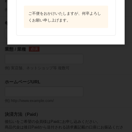
西暦
年
例) 2000年10月
ご不便をおかけいたしますが、何卒よろし
くお願い申し上げます。
年商
000円（千円単位）
業態 / 業種
例) 実店舗、ネットショップ等 複数可
ホームページURL
例) http://www.example.com/
決済方法（Paid）
後払いをご希望の会員様はPaidにお申し込みください。
商品代金は後日Paidから送付される請求書記載の口座にお振込くださ