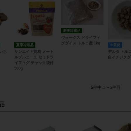
夏季冷蔵品
ヴォークス ドライフィ
グダイス トルコ産 1kg
夏季冷蔵品
冷蔵便
いち
サンエイト貿易 メート
デルタ トル
ルプルニーユ セミドラ
白イチジクダイ
イフィグ チャック袋付
500g
5
件中 1〜5件目
品