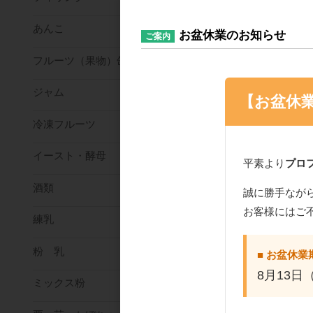
あんこ
お盆休業のお知らせ
ご案内
フルーツ（果物）缶詰
ジャム
【お盆休
冷凍フルーツ
イースト・酵母
平素より
プロ
酒類
誠に勝手なが
お客様にはご
練乳
粉 乳
■ お盆休業
8月13日
ミックス粉