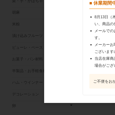
栗・芋・かぼちゃ
■ 休業期
胡麻
8月13日
い、商品の
米粉
メールでの
漬け込みフルーツ
す。
メーカーお
ピューレ・ペースト
ございます
当店在庫商
お菓子・パン材料
場合がござ
半製品・お手軽食材
ご不便をお
ハム・ウインナー
デコレーション
卵