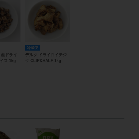
冷蔵便
コ産ドライ
デルタ ドライ白イチジ
ス 1kg
ク CLIP&HALF 1kg