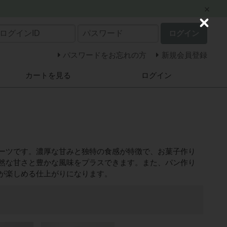
C
ログイン
l
o
s
パスワードをお忘れの方
新規会員登録
e
カートを見る
ログイン
ーツです。濃厚な甘みと独特の食感が特徴で、お菓子作り
然な甘さと豊かな風味をプラスできます。また、パン作り
が楽しめる仕上がりになります。