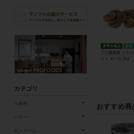
夏季冷蔵品
三ツ星貿易 ドライ
じく ホール 1kg
カテゴリ
小麦粉
おすすめ商
バター
生クリーム