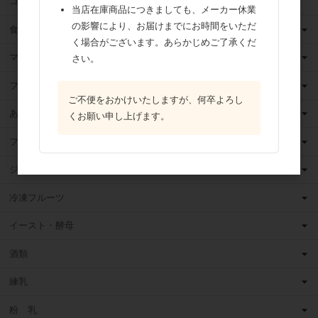
ココア
当店在庫商品につきましても、メーカー休業
の影響により、お届けまでにお時間をいただ
食用油
く場合がございます。あらかじめご了承くだ
マーガリン
さい。
フィリング
ご不便をおかけいたしますが、何卒よろし
あんこ
くお願い申し上げます。
フルーツ（果物）缶詰
ジャム
冷凍フルーツ
イースト・酵母
酒類
練乳
粉 乳