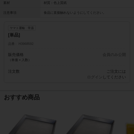
素材
材質：色上質紙
注意事項
食品に直接触れないようにしてください。
ヤマト運輸 常温
[単品]
品番
H3968592
販売価格
会員のみ公開
（単価 × 入数）
注文数
ご注文には
ログイン
してください
おすすめ商品