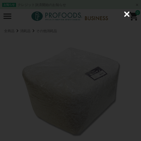
クレジット決済開始のお知らせ
お知らせ
0
C
l
o
s
全商品
消耗品
その他消耗品
e