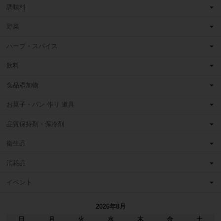
調味料
野菜
ハーブ・スパイス
飲料
食品添加物
お菓子・パン 作り 道具
品質保持剤・保冷剤
衛生品
消耗品
イベント
2026年8月
日
月
火
水
木
金
土