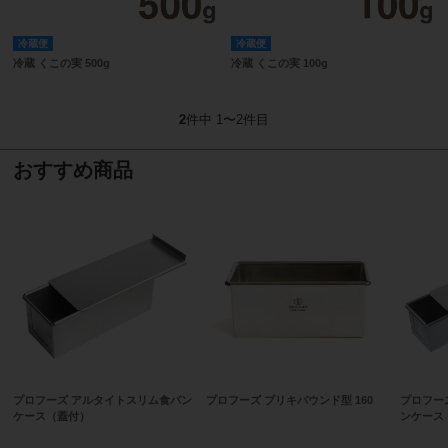
冷蔵便
冷蔵便
冷蔵 くこの実 500g
冷蔵 くこの実 100g
2
件中 1〜2件目
おすすめ商品
プロフーズ アルタイトスリム食パン
プロフーズ ブリキパウンド型 160
プロフー
ケース（蓋付）
ンケース