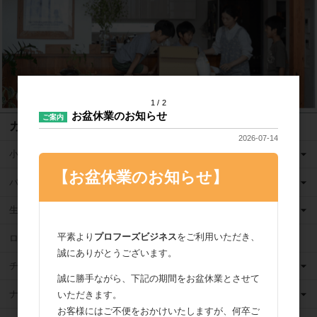
1
2
お盆休業のお知らせ
ご案内
カテゴリ
2026-07-14
小麦粉
【お盆休業のお知らせ】
バター
生クリーム
平素より
プロフーズビジネス
をご利用いただき、
ロングライフ牛乳
誠にありがとうございます。
チーズ
誠に勝手ながら、下記の期間をお盆休業とさせて
ナッツ
いただきます。
お客様にはご不便をおかけいたしますが、何卒ご