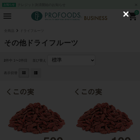
クレジット決済開始のお知らせ
お知らせ
0
C
l
o
s
全商品
ドライフルーツ
e
その他ドライフルーツ
2
件中 1〜2件目
並び替え
表示切替