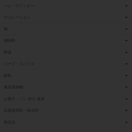
ハム・ウインナー
デコレーション
卵
調味料
野菜
ハーブ・スパイス
飲料
食品添加物
お菓子・パン 作り 道具
品質保持剤・保冷剤
衛生品