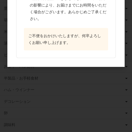
の影響により、お届けまでにお時間をいただ
栗・芋・かぼちゃ
く場合がございます。あらかじめご了承くだ
さい。
胡麻
米粉
ご不便をおかけいたしますが、何卒よろし
くお願い申し上げます。
漬け込みフルーツ
ピューレ・ペースト
お菓子・パン材料
半製品・お手軽食材
ハム・ウインナー
デコレーション
卵
調味料