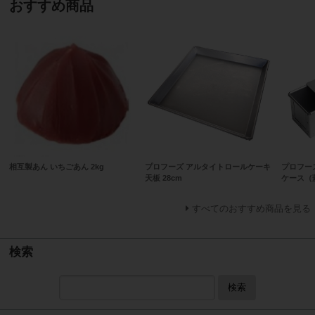
おすすめ商品
相互製あん いちごあん 2kg
プロフーズ アルタイトロールケーキ
プロフー
天板 28cm
ケース（
すべてのおすすめ商品を見る
検索
検索