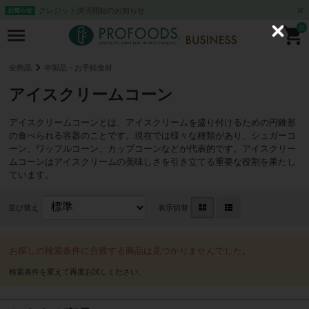
クレジット決済開始のお知らせ
お知らせ
0
C
l
o
s
全商品
半製品・お手軽食材
e
アイスクリームコーン
アイスクリームコーンとは、アイスクリームを盛り付けるための円錐形
の食べられる容器のことです。現在では様々な種類があり、シュガーコ
ーン、ワッフルコーン、カップコーンなどが代表的です。アイスクリー
ムコーンはアイスクリームの美味しさを引き立てる重要な役割を果たし
ています。
並び替え
表示切替
お探しの検索条件に合致する商品は見つかりませんでした。