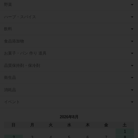
野菜
ハーブ・スパイス
飲料
食品添加物
お菓子・パン 作り 道具
品質保持剤・保冷剤
衛生品
消耗品
イベント
2026年8月
日
月
火
水
木
金
土
1
2
3
4
5
6
7
8