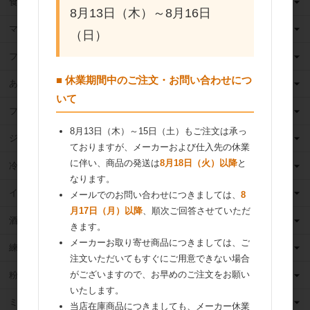
食用油
8月13日（木）～8月16日
マーガリン
（日）
フィリング
■ 休業期間中のご注文・お問い合わせにつ
あんこ
いて
フルーツ（果物）缶詰
8月13日（木）～15日（土）もご注文は承っ
ジャム
ておりますが、メーカーおよび仕入先の休業
に伴い、商品の発送は
8月18日（火）以降
と
冷凍フルーツ
なります。
イースト・酵母
メールでのお問い合わせにつきましては、
8
月17日（月）以降
、順次ご回答させていただ
酒類
きます。
メーカーお取り寄せ商品につきましては、ご
練乳
注文いただいてもすぐにご用意できない場合
がございますので、お早めのご注文をお願い
粉 乳
いたします。
ミックス粉
当店在庫商品につきましても、メーカー休業