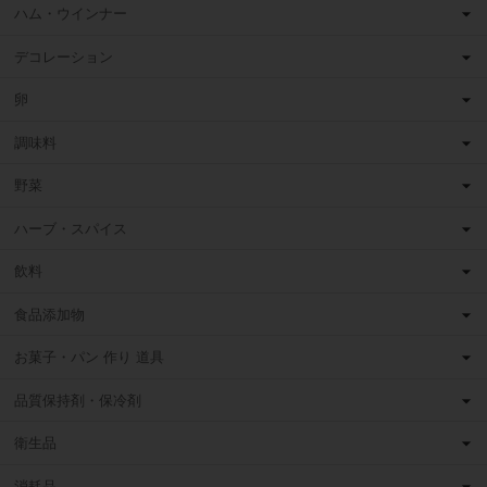
ハム・ウインナー
デコレーション
卵
調味料
野菜
ハーブ・スパイス
飲料
食品添加物
お菓子・パン 作り 道具
品質保持剤・保冷剤
衛生品
消耗品