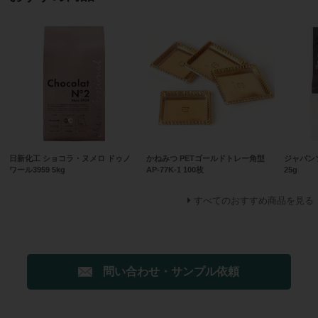
日新化工 ショコラ・ヌメロ ドゥノ
かねみつ PETゴールドトレー角型
ジャパン
ワール3959 5kg
AP-77K-1 100枚
25g
すべてのおすすめ商品を見る
問い合わせ・サンプル依頼