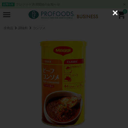
クレジット決済開始のお知らせ
お知らせ
0
C
l
o
s
全商品
調味料
コンソメ
e