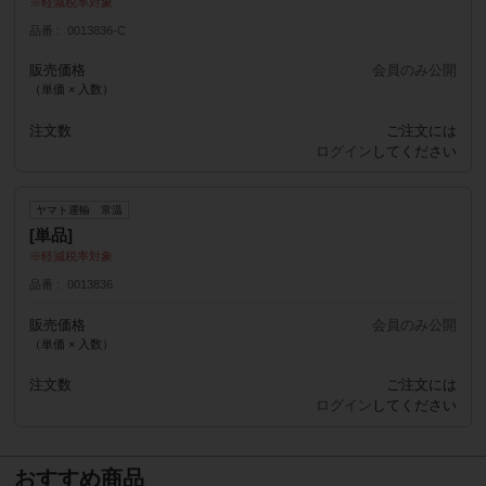
軽減税率対象
品番
0013836-C
販売価格
会員のみ公開
（単価 × 入数）
注文数
ご注文には
ログイン
してください
ヤマト運輸 常温
[単品]
軽減税率対象
品番
0013836
販売価格
会員のみ公開
（単価 × 入数）
注文数
ご注文には
ログイン
してください
おすすめ商品