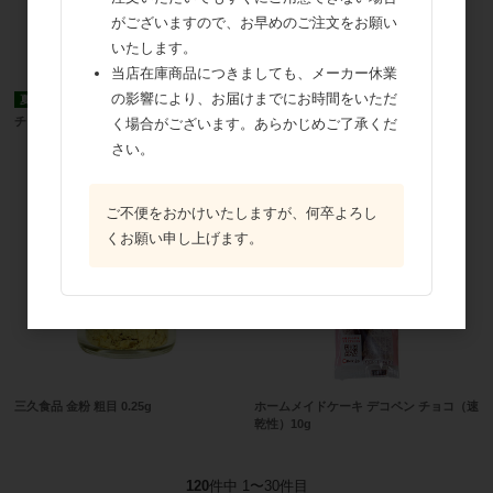
がございますので、お早めのご注文をお願い
いたします。
当店在庫商品につきましても、メーカー休業
の影響により、お届けまでにお時間をいただ
三久食品 金粉 細目 0.25g
夏季冷蔵品
取寄商品
チョコヴィック チョコロック ダーク 1kg
く場合がございます。あらかじめご了承くだ
さい。
ご不便をおかけいたしますが、何卒よろし
くお願い申し上げます。
三久食品 金粉 粗目 0.25g
ホームメイドケーキ デコペン チョコ（速
乾性）10g
120
件中 1〜30件目