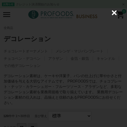
クレジット決済開始のお知らせ
お知らせ
0
C
l
o
s
全商品
e
デコレーション
チョコレートオーナメント
メレンゲ・マジパンプレート
チョコペン・デコペン
アラザン
金箔・銀箔
キャンドル
その他デコレーション
デコレーション素材は、ケーキや洋菓子、パンの仕上げに華やかさと付
加価値を与える大切なアイテムです。 PROFOODSでは、チョコプレー
ト・ナッツ・カラーシュガー・フルーツソース・アラザンなど、多彩な
デコレーション素材を業務用規格で取り揃えています。 業務用デコレー
ション素材の仕入れは、品揃えと信頼のあるPROFOODSにお任せくだ
さい。
120
件中 1〜30件目
並び替え