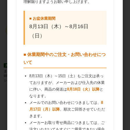
理解賜りますようお願い申し上げます。
■ お盆休業期間
8月13日（木）～8月16日
（日）
■ 休業期間中のご注文・お問い合わせにつ
いて
夏季冷蔵品
取寄商品
夏季冷蔵品
取寄商品
まほろば おたんじょうびチョコプレート
まほろば ミントチョコ 240個 2280
8月13日（木）～15日（土）もご注文は承っ
BP-06「お花Ｗ」4409 120枚 （個包装ナ
シ）
ておりますが、メーカーおよび仕入先の休業
に伴い、商品の発送は
8月18日（火）以降
と
なります。
メールでのお問い合わせにつきましては、
8
月17日（月）以降
、順次ご回答させていただ
きます。
メーカーお取り寄せ商品につきましては、ご
注文いただいてもすぐにご用意できない場合