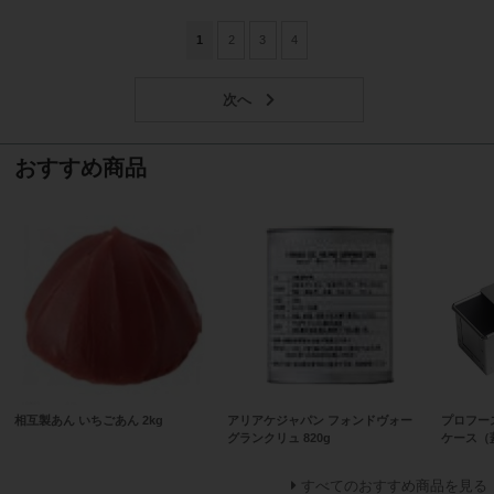
1
2
3
4
おすすめ商品
相互製あん いちごあん 2kg
アリアケジャパン フォンドヴォー
プロフー
グランクリュ 820g
ケース（
すべてのおすすめ商品を見る