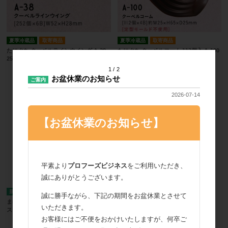
夏季冷蔵品
取寄商品
夏季冷蔵品
取寄商品
たにぐち クーベルラインウイング A-38
たにぐち クーベルコーム 112個入 A-100
252個入
1
2
お盆休業のお知らせ
ご案内
2026-07-14
【お盆休業のお知らせ】
平素より
プロフーズビジネス
をご利用いただき、
誠にありがとうございます。
夏季冷蔵品
誠に勝手ながら、下記の期間をお盆休業とさせて
まほろば 金のバースデープレート 1ケー
芥川 E-11カフェビーンズ 1kg
いただきます。
ス（100本）
お客様にはご不便をおかけいたしますが、何卒ご