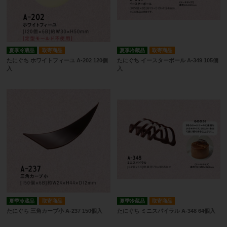
夏季冷蔵品
取寄商品
夏季冷蔵品
取寄商品
たにぐち ホワイトフィーユ A-202 120個
たにぐち イースターボール A-349 105個
入
入
夏季冷蔵品
取寄商品
夏季冷蔵品
取寄商品
たにぐち 三角カーブ小 A-237 150個入
たにぐち ミニスパイラル A-348 64個入