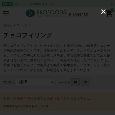
クレジット決済開始のお知らせ
お知らせ
0
C
l
o
s
全商品
フィリング
e
チョコフィリング
チョコフィリングとは、ケーキやパン、お菓子の中につめるチョコレー
ト味の詰め物のことです。洋菓子作りにおいて、タルトやシュークリー
ム、パイなどの中心となる美味しさを演出する重要な要素として広く使
用されています。濃厚なチョコレートの風味を活かしたフィリングは、
手作りお菓子からプロの製菓まで幅広く愛用され、バリエーション豊か
なスイーツ作りに欠かせない材料として親しまれています。
並び替え
表示切替
お探しの検索条件に合致する商品は見つかりませんでした。