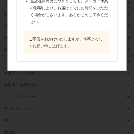
当店在庫商品につきましても、メーカー休業
ミックス粉
の影響により、お届けまでにお時間をいただ
栗・芋・かぼちゃ
く場合がございます。あらかじめご了承くだ
さい。
胡麻
米粉
ご不便をおかけいたしますが、何卒よろし
くお願い申し上げます。
漬け込みフルーツ
ピューレ・ペースト
お菓子・パン材料
半製品・お手軽食材
ハム・ウインナー
デコレーション
卵
調味料