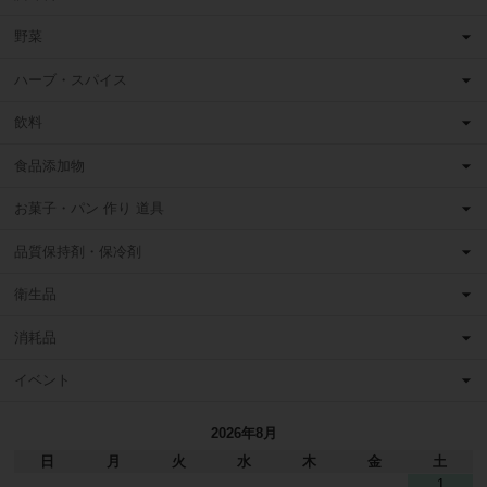
野菜
ハーブ・スパイス
飲料
食品添加物
お菓子・パン 作り 道具
品質保持剤・保冷剤
衛生品
消耗品
イベント
2026年8月
日
月
火
水
木
金
土
1