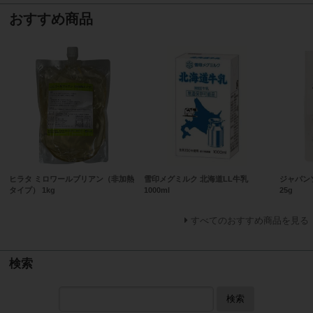
おすすめ商品
ヒラタ ミロワールブリアン（非加熱
雪印メグミルク 北海道LL牛乳
ジャパン
タイプ） 1kg
1000ml
25g
すべてのおすすめ商品を見る
検索
検索