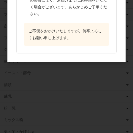
の影響により、お届けまでにお時間をいただ
マーガリン
く場合がございます。あらかじめご了承くだ
さい。
フィリング
あんこ
ご不便をおかけいたしますが、何卒よろし
フルーツ（果物）缶詰
くお願い申し上げます。
ジャム
冷凍フルーツ
イースト・酵母
酒類
練乳
粉 乳
ミックス粉
栗・芋・かぼちゃ