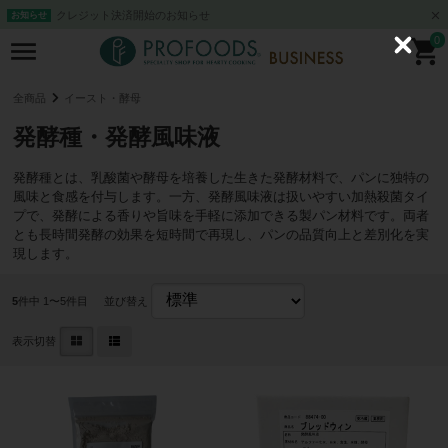
クレジット決済開始のお知らせ
お知らせ
0
C
l
o
s
全商品
イースト・酵母
e
発酵種・発酵風味液
発酵種とは、乳酸菌や酵母を培養した生きた発酵材料で、パンに独特の
風味と食感を付与します。一方、発酵風味液は扱いやすい加熱殺菌タイ
プで、発酵による香りや旨味を手軽に添加できる製パン材料です。両者
とも長時間発酵の効果を短時間で再現し、パンの品質向上と差別化を実
現します。
5
件中 1〜5件目
並び替え
表示切替