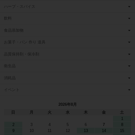
ハーブ・スパイス
飲料
食品添加物
お菓子・パン 作り 道具
品質保持剤・保冷剤
衛生品
消耗品
イベント
2026年8月
日
月
火
水
木
金
土
1
2
3
4
5
6
7
8
9
10
11
12
13
14
15