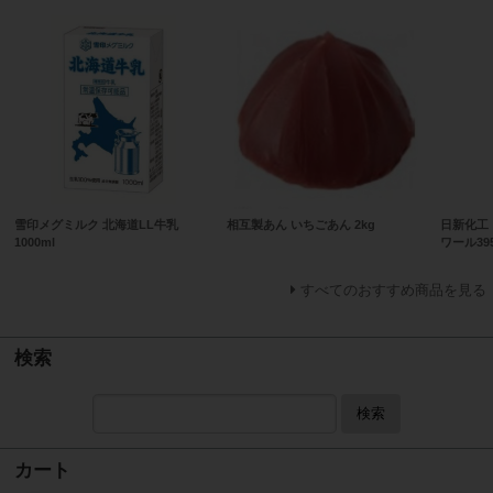
雪印メグミルク 北海道LL牛乳
相互製あん いちごあん 2kg
日新化工
1000ml
ワール395
すべてのおすすめ商品を見る
検索
検索
カート