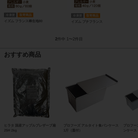
冷凍便
取寄商品
冷凍便
取寄商品
イズム フランス棒生地80
イズム プチフランス
2
件中 1〜2件目
おすすめ商品
ヒラタ 国産アップルプレザーブ扇
プロフーズ アルタイト食パンケース
プロフー
25H 2kg
1斤（蓋付）
ンケース