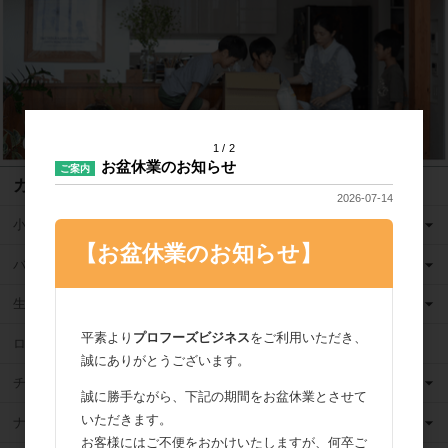
1
2
お盆休業のお知らせ
ご案内
カテゴリ
2026-07-14
小麦粉
【お盆休業のお知らせ】
バター
生クリーム
平素より
プロフーズビジネス
をご利用いただき、
ロングライフ牛乳
誠にありがとうございます。
チーズ
誠に勝手ながら、下記の期間をお盆休業とさせて
いただきます。
ナッツ
お客様にはご不便をおかけいたしますが、何卒ご