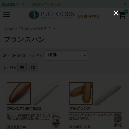
クレジット決済開始のお知らせ
お知らせ
0
C
l
o
s
全商品
半製品・お手軽食材
パン
e
フランスパン
2
件中 1〜2件目
並び替え
表示切替