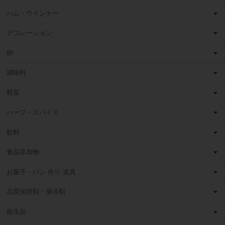
ハム・ウインナー
デコレーション
卵
調味料
野菜
ハーブ・スパイス
飲料
食品添加物
お菓子・パン 作り 道具
品質保持剤・保冷剤
衛生品