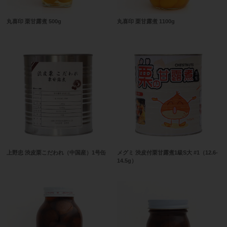
丸喜印 栗甘露煮 500g
丸喜印 栗甘露煮 1100g
上野忠 渋皮栗こだわれ（中国産）1号缶
メグミ 渋皮付栗甘露煮1級S大 #1（12.6-
14.5g）