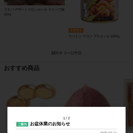
フタバ デザートマロンホール スリーブ無
285g
取寄商品
サバトン マロン プチカッセ 1050g
12
件中 1〜12件目
おすすめ商品
1
2
お盆休業のお知らせ
ご案内