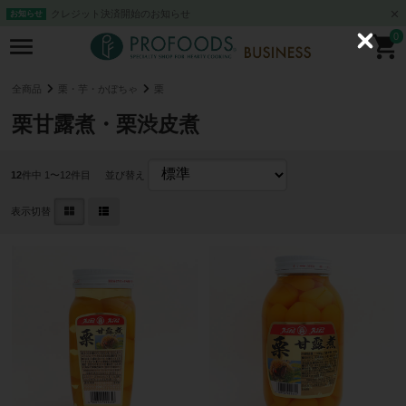
クレジット決済開始のお知らせ
お知らせ
0
C
l
o
s
全商品
栗・芋・かぼちゃ
栗
e
栗甘露煮・栗渋皮煮
12
件中 1〜12件目
並び替え
表示切替