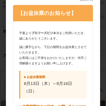
2026-07-14
かねみつ PETゴールドトレー丸型
相互製あん さくらあん 1kg
サバトン 
AP-86M 100枚
【お盆休業のお知らせ】
すべてのおすすめ商品を見る
検索
平素より
プロフーズビジネス
をご利用いただき、
誠にありがとうございます。
検索
誠に勝手ながら、下記の期間をお盆休業とさせて
いただきます。
カート
お客様にはご不便をおかけいたしますが、何卒ご
理解賜りますようお願い申し上げます。
カートは空です
■ お盆休業期間
8月13日（木）～8月16日
（日）