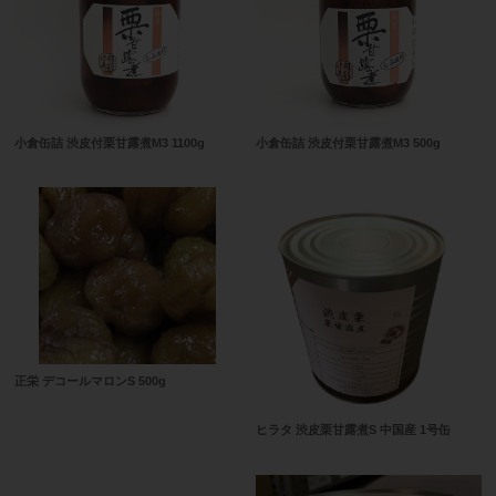
小倉缶詰 渋皮付栗甘露煮M3 1100g
小倉缶詰 渋皮付栗甘露煮M3 500g
正栄 デコールマロンS 500g
ヒラタ 渋皮栗甘露煮S 中国産 1号缶