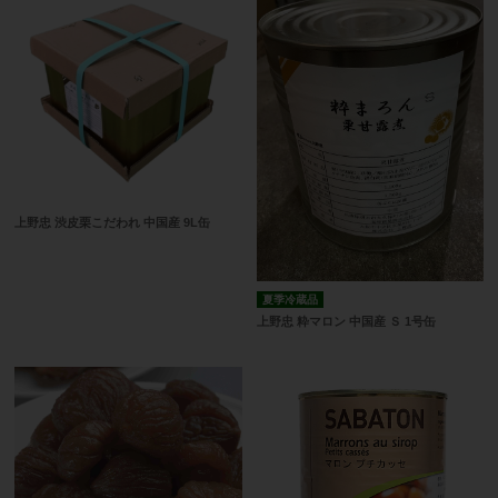
上野忠 渋皮栗こだわれ 中国産 9L缶
夏季冷蔵品
上野忠 粋マロン 中国産 Ｓ 1号缶