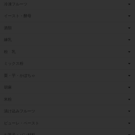
冷凍フルーツ
イースト・酵母
酒類
練乳
粉 乳
ミックス粉
栗・芋・かぼちゃ
胡麻
米粉
漬け込みフルーツ
ピューレ・ペースト
お菓子・パン材料