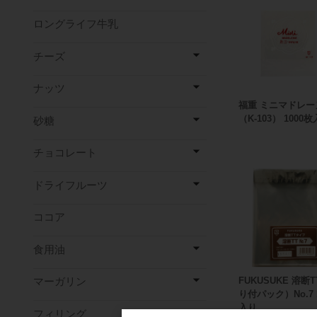
ロングライフ牛乳
チーズ
ナッツ
福重 ミニマドレー
（K-103） 1000
砂糖
チョコレート
ドライフルーツ
ココア
食用油
FUKUSUKE 溶断
マーガリン
り付パック）No.7 
入り
フィリング