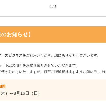
1
2
業のお知らせ】
（K-
福重 マドレーヌ袋（K-
福助工業 フラットバッ
取寄商品
30） 100枚入り
グバイオ25M フランス
ヘイコー O
フーズビジネス
をご利用いただき、誠にありがとうございます。
100枚
ルパックS13-1
ら、下記の期間をお盆休業とさせていただきます。
不便をおかけいたしますが、何卒ご理解賜りますようお願い申し上
29
件中 1〜29件目
期間
品
（木）～8月16日（日）