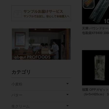
天満 パウンドケー
包装袋XF8400 10
カテゴリ
小麦粉
福重 OPPガゼッ
（6×5×H20cm） 1
バター
生クリーム