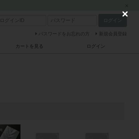
C
ログイン
l
o
s
パスワードをお忘れの方
新規会員登録
e
カートを見る
ログイン