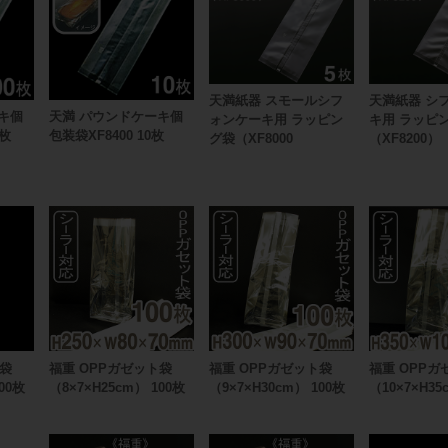
天満紙器 スモールシフ
天満紙器 シ
キ個
天満 パウンドケーキ個
ォンケーキ用 ラッピン
キ用 ラッピ
0枚
包装袋XF8400 10枚
グ袋（XF8000
（XF8200）
ト袋
福重 OPPガゼット袋
福重 OPPガゼット袋
福重 OPPガ
00枚
（8×7×H25cm） 100枚
（9×7×H30cm） 100枚
（10×7×H35