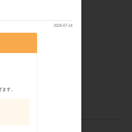
2026-07-14
取寄商品
PPクリスタ
福重 GS-4透明無地スタ
8 1000枚
ンドパック130X74X250
1000枚
げます。