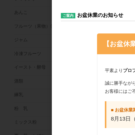
あんこ
お盆休業のお知らせ
ご案内
フルーツ（果物）缶詰
ジャム
【お盆休
冷凍フルーツ
福重 マドレーヌ袋
30） 1000枚入り
イースト・酵母
平素より
プロ
酒類
誠に勝手なが
お客様にはご
練乳
粉 乳
■ お盆休業
おすすめ商
8月13日
ミックス粉