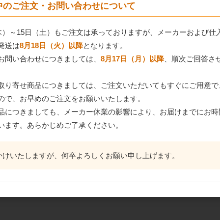
間中のご注文・お問い合わせについて
（木）～15日（土）もご注文は承っておりますが、メーカーおよび仕
発送は
8月18日（火）以降
となります。
お問い合わせにつきましては、
8月17日（月）以降
、順次ご回答さ
ラメ
HEIKO 3801006)紙パ
プロフーズ ブリキパウ
マギー ビー
ッキン コスモス 1ｋ
ンド型 160
パウダー 1kg
取り寄せ商品につきましては、ご注文いただいてもすぐにご用意で
ｇ
ので、お早めのご注文をお願いいたします。
品につきましても、メーカー休業の影響により、お届けまでにお時
います。あらかじめご了承ください。
かけいたしますが、何卒よろしくお願い申し上げます。