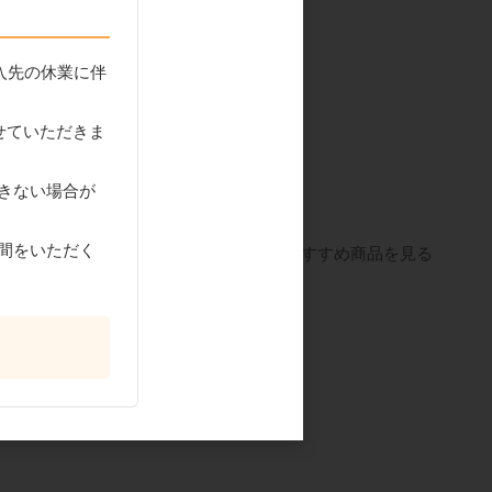
入先の休業に伴
せていただきま
フコンソメ
相互製あん 抹茶あずき
あん 1kg
きない場合が
間をいただく
すべてのおすすめ商品を見る