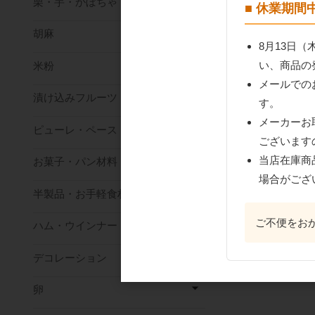
栗・芋・かぼちゃ
■ 休業期
胡麻
8月13日
い、商品の
米粉
メールでの
漬け込みフルーツ
サバトン オレンジ
す。
ル 1kg
メーカーお
ピューレ・ペースト
ございます
当店在庫商
お菓子・パン材料
場合がござ
半製品・お手軽食材
ご不便をお
ハム・ウインナー
デコレーション
卵