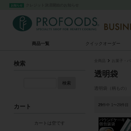
クレジット決済開始のお知らせ
お知らせ
商品一覧
クイック
オーダー
全商品
お菓子・パ
検索
透明袋
検索
透明袋（柄もの）
29
件中 1〜29件目
カート
カートは空です