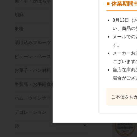
栗・芋・かぼちゃ
■ 休業期
TRABLIT（トラ
カフェエキストラ
胡麻
500ml
8月13日
い、商品の
米粉
メールでの
漬け込みフルーツ
す。
メーカーお
ピューレ・ペースト
ございます
当店在庫商
お菓子・パン材料
場合がござ
おすすめ商
半製品・お手軽食材
ご不便をお
ハム・ウインナー
デコレーション
卵