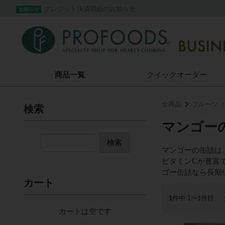
クレジット決済開始のお知らせ
お知らせ
商品一覧
クイック
オーダー
全商品
フルーツ（
検索
マンゴー
検索
マンゴーの缶詰は
ビタミンCが豊富
ゴー缶詰なら長期
カート
1
件中 1〜1件目
カートは空です