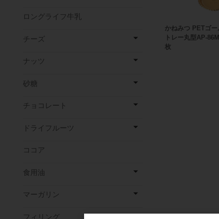
ロングライフ牛乳
かねみつ PETゴ
トレー丸型AP-86M 
チーズ
枚
ナッツ
砂糖
チョコレート
ドライフルーツ
ココア
食用油
マーガリン
フィリング