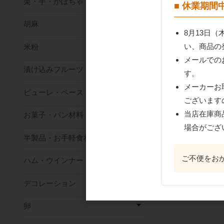
栗・芋・かぼちゃ
■ 休業期
胡麻
8月13日
い、商品の
米粉
メールでの
漬け込みフルーツ
す。
メーカーお
ピューレ・ペースト
ございます
当店在庫商
お菓子・パン材料
場合がござ
半製品・お手軽食材
ご不便をお
ハム・ウインナー
デコレーション
卵