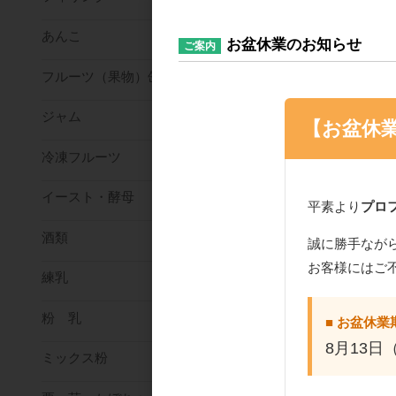
あんこ
お盆休業のお知らせ
ご案内
フルーツ（果物）缶詰
ジャム
【お盆休
冷凍フルーツ
イースト・酵母
平素より
プロ
酒類
誠に勝手なが
お客様にはご
練乳
粉 乳
■ お盆休業
8月13日
ミックス粉