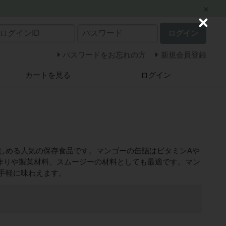
C
ログイン
l
o
s
パスワードをお忘れの方
新規会員登録
e
カートを見る
ログイン
しめる人気の保存食品です。マンゴーの缶詰はビタミンAや
作りや製菓材料、スムージーの材料としても最適です。マン
手軽に味わえます。