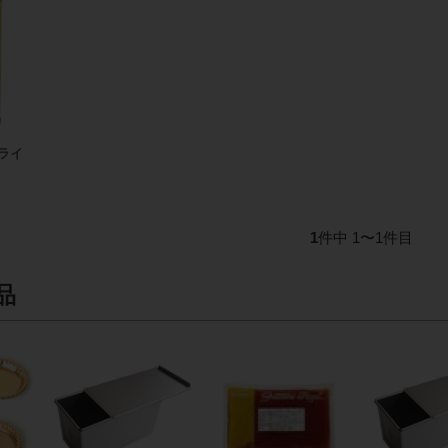
ライ
g
1
件中 1〜1件目
品