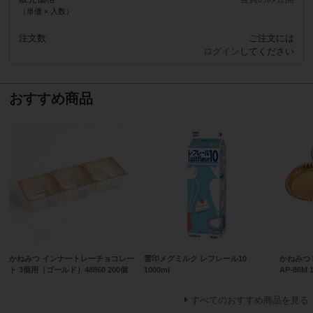
（単価 × 入数）
注文数
ご注文には
ログイン
してください
おすすめ商品
かねみつ インナートレーチョコレー
雪印メグミルク レフレール10
かねみつ
ト 3個用（ゴールド）48860 200個
1000ml
AP-86M 
すべてのおすすめ商品を見る