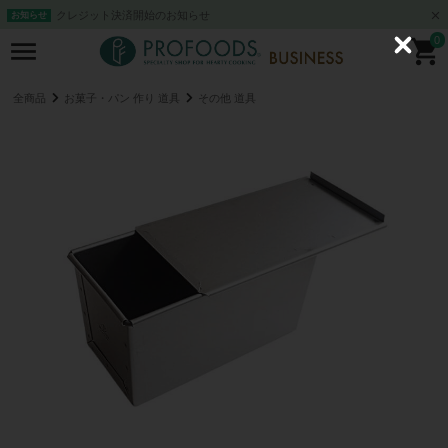
クレジット決済開始のお知らせ
お知らせ
0
C
l
o
s
全商品
お菓子・パン 作り 道具
その他 道具
e