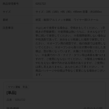
商品管理番号
0251722
サイズ
サイズ：195（180）×95（90）×95mm 容量：約1650cc
素材
材質：板部/アルミメッキ鋼板 ワイヤー部/スチール
注意事項
※はじめて使用する場合は、空焼きをしてください。（空
焼きの手順参照） ※使用後は熱いうちに、タオルなどで丁
寧に拭いて保管してください。 ※長期間使用しない場合は
中性洗剤で洗って、水分をとり乾燥した場所で保管してく
ださい。 ※オーブン用の焼型です。他の熱源では使用しな
いでください。 ※オーブンから取り出す際や取り出した直
後は、型が熱くなっています。火傷に十分注意してくださ
い。 ※金属でのヘラ・ナイフ・タワシ等は表面を傷つけま
すので、ご使用にならないでください。 ※製造上や輸送上
やむをえない傷や汚れがある場合がありますが、ご使用に
は差し支えありません。あらかじめご了承ください 。 ※
商品パッケージや仕様は予告なく変更になる場合がござい
ます。
ヤマト運輸 常温
[単品]
品番
0251722
販売価格
会員のみ公開