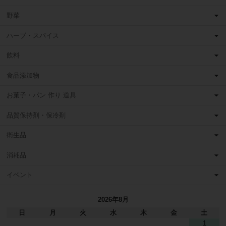
野菜
ハーブ・スパイス
飲料
食品添加物
お菓子・パン 作り 道具
品質保持剤・保冷剤
衛生品
消耗品
イベント
2026年8月
日
月
火
水
木
金
土
1