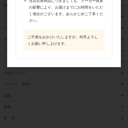
当店在庫商品につきましても、メーカー休業
食用油
の影響により、お届けまでにお時間をいただ
く場合がございます。あらかじめご了承くだ
マーガリン
さい。
フィリング
ご不便をおかけいたしますが、何卒よろし
あんこ
くお願い申し上げます。
フルーツ（果物）缶詰
ジャム
冷凍フルーツ
イースト・酵母
酒類
練乳
粉 乳