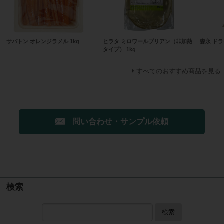
サバトン オレンジラメル 1kg
ヒラタ ミロワールブリアン（非加熱
森永 ドラ
タイプ） 1kg
すべてのおすすめ商品を見る
問い合わせ・サンプル依頼
検索
検索