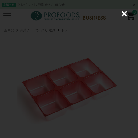
クレジット決済開始のお知らせ
お知らせ
0
C
l
o
s
全商品
お菓子・パン 作り 道具
トレー
e