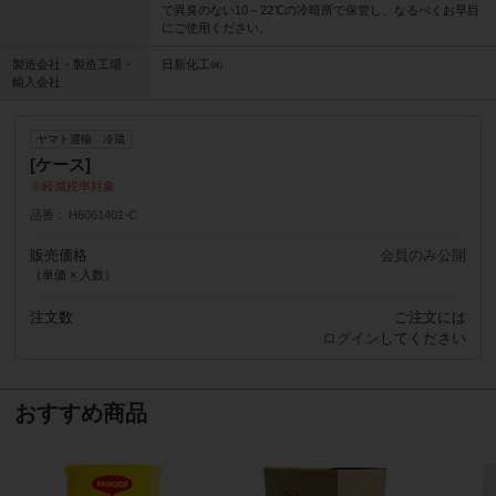
で異臭のない10～22℃の冷暗所で保管し、なるべくお早目
にご使用ください。
製造会社・製造工場・
日新化工㈱
輸入会社
ヤマト運輸 冷蔵
[ケース]
軽減税率対象
品番
H6061401-C
販売価格
会員のみ公開
（単価 × 入数）
注文数
ご注文には
ログイン
してください
おすすめ商品