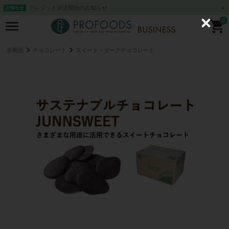
クレジット決済開始のお知らせ
お知らせ
0
C
l
o
s
全商品
チョコレート
スイート・ダークチョコレート
e