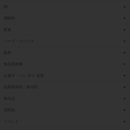
卵
調味料
野菜
ハーブ・スパイス
飲料
食品添加物
お菓子・パン 作り 道具
品質保持剤・保冷剤
衛生品
消耗品
イベント