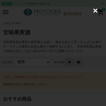
クレジット決済開始のお知らせ
お知らせ
0
C
l
o
s
全商品
酒類
e
甘味果実酒
甘味果実酒は通常の果実酒とは違い、糖分を加えて甘く仕上げたお酒で
す。ワインが葡萄の自然な糖分で発酵するのに対し、甘味果実酒は果物
の風味を活かしながら飲みやすい甘さに調整されています。
並び替え
表示切替
お探しの検索条件に合致する商品は見つかりませんでした。
おすすめ商品