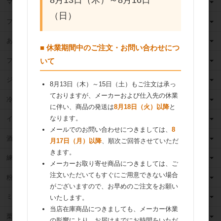
8月13日（木）～8月16日
マーガリン
（日）
フィリング
あんこ
■ 休業期間中のご注文・お問い合わせにつ
フルーツ（果物）缶詰
いて
ジャム
8月13日（木）～15日（土）もご注文は承っ
ておりますが、メーカーおよび仕入先の休業
冷凍フルーツ
に伴い、商品の発送は
8月18日（火）以降
と
なります。
イースト・酵母
メールでのお問い合わせにつきましては、
8
酒類
月17日（月）以降
、順次ご回答させていただ
きます。
練乳
メーカーお取り寄せ商品につきましては、ご
注文いただいてもすぐにご用意できない場合
粉 乳
がございますので、お早めのご注文をお願い
ミックス粉
いたします。
当店在庫商品につきましても、メーカー休業
栗・芋・かぼちゃ
の影響により、お届けまでにお時間をいただ