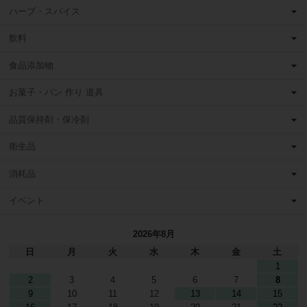
ハーブ・スパイス
飲料
食品添加物
お菓子・パン 作り 道具
品質保持剤・保冷剤
衛生品
消耗品
イベント
2026年8月
日
月
火
水
木
金
土
1
2
3
4
5
6
7
8
9
10
11
12
13
14
15