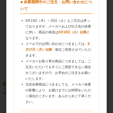
■ 休業期間中のご注文・お問い合わせにつ
いて
8月13日（木）～15日（土）もご注文は承っ
ておりますが、メーカーおよび仕入先の休業
に伴い、商品の発送は
8月18日（火）以降
と
なります。
メールでのお問い合わせにつきましては、
8
月17日（月）以降
、順次ご回答させていただ
きます。
メーカーお取り寄せ商品につきましては、ご
注文いただいてもすぐにご用意できない場合
がございますので、お早めのご注文をお願い
いたします。
取寄商品
取寄商品
当店在庫商品につきましても、メーカー休業
ドーバー デミセックブランデ－VSOP
ドーバー デミセックブランデーVSO
の影響により、お届けまでにお時間をいただ
1800ml
1800ml
く場合がございます。あらかじめご了承くだ
さい。