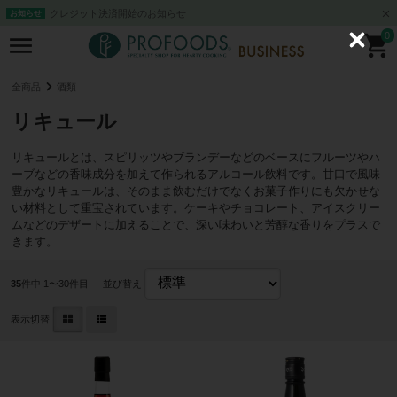
クレジット決済開始のお知らせ
お知らせ
0
C
l
o
s
全商品
酒類
e
リキュール
リキュールとは、スピリッツやブランデーなどのベースにフルーツやハ
ーブなどの香味成分を加えて作られるアルコール飲料です。甘口で風味
豊かなリキュールは、そのまま飲むだけでなくお菓子作りにも欠かせな
い材料として重宝されています。ケーキやチョコレート、アイスクリー
ムなどのデザートに加えることで、深い味わいと芳醇な香りをプラスで
きます。
35
件中 1〜30件目
並び替え
表示切替