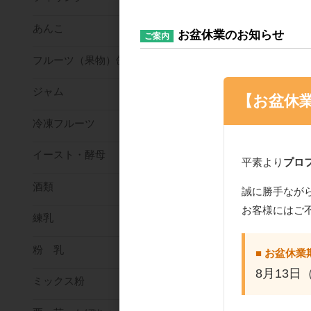
あんこ
お盆休業のお知らせ
ご案内
フルーツ（果物）缶詰
ジャム
【お盆休
冷凍フルーツ
イースト・酵母
平素より
プロ
酒類
誠に勝手なが
お客様にはご
練乳
粉 乳
■ お盆休業
8月13日
ミックス粉