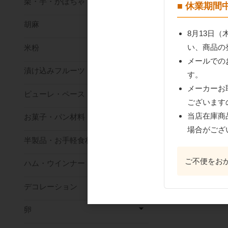
栗・芋・かぼちゃ
■ 休業期
胡麻
8月13日
い、商品の
米粉
メールでの
漬け込みフルーツ
す。
メーカーお
ピューレ・ペースト
ございます
当店在庫商
お菓子・パン材料
場合がござ
半製品・お手軽食材
ご不便をお
ハム・ウインナー
デコレーション
卵