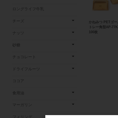
ロングライフ牛乳
チーズ
かねみつ PETゴ
トレー角型AP-77K
100枚
ナッツ
砂糖
チョコレート
ドライフルーツ
ココア
食用油
マーガリン
フィリング