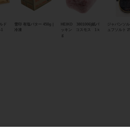
ールド
雪印 有塩バター 450g |
HEIKO 3801006)紙パ
ジャパンソル
-1
冷凍
ッキン コスモス 1ｋ
ュフソルト 2
ｇ