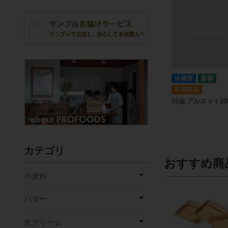
冷蔵便
取寄商品
日油 アルエット100
カテゴリ
おすすめ商
小麦粉
バター
生クリーム