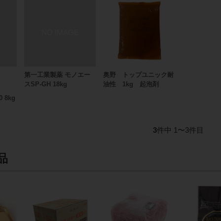
第一工業製薬 モノエー
奥野 トップユニック耐
スSP-GH 18kg
油性 1kg 起泡剤
 8kg
3
件中 1〜3件目
品