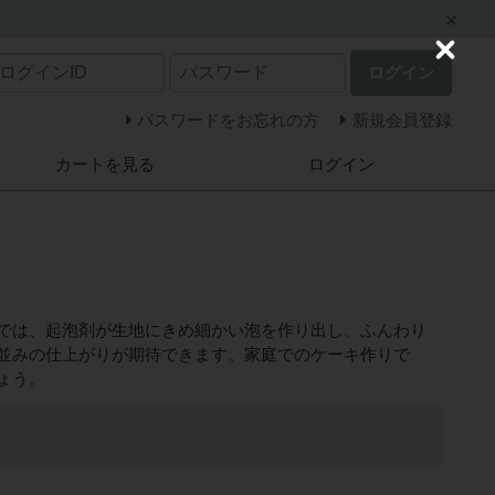
C
ログイン
l
o
s
パスワードをお忘れの方
新規会員登録
e
カートを見る
ログイン
では、起泡剤が生地にきめ細かい泡を作り出し、ふんわり
並みの仕上がりが期待できます。家庭でのケーキ作りで
ょう。