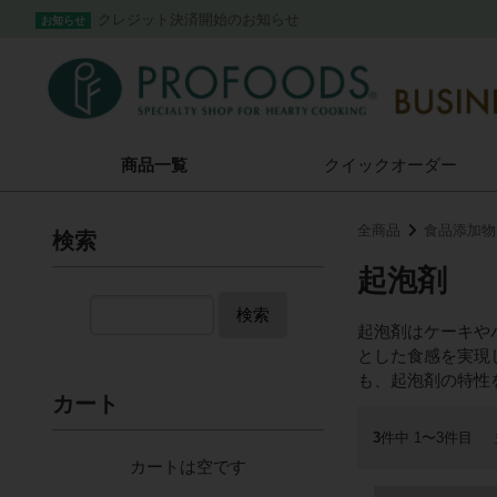
クレジット決済開始のお知らせ
お知らせ
商品一覧
クイック
オーダー
全商品
食品添加物
検索
起泡剤
検索
起泡剤はケーキや
とした食感を実現
も、起泡剤の特性
カート
3
件中 1〜3件目
カートは空です