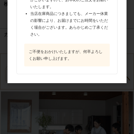
検索
いたします。
当店在庫商品につきましても、メーカー休業
検索
の影響により、お届けまでにお時間をいただ
く場合がございます。あらかじめご了承くだ
カート
さい。
カートは空です
ご不便をおかけいたしますが、何卒よろし
くお願い申し上げます。