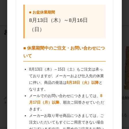
カセイ アプリコットジャム 11.25kg
■ お盆休業期間
16
件中 1〜16件目
8月13日（木）～8月16日
（日）
おすすめ商品
■ 休業期間中のご注文・お問い合わせにつ
いて
8月13日（木）～15日（土）もご注文は承っ
ておりますが、メーカーおよび仕入先の休業
に伴い、商品の発送は
8月18日（火）以降
と
なります。
メールでのお問い合わせにつきましては、
8
メグミ 国産栗マロンピュアーペース
プロフーズ アルタイトスリム食パン
伊藤忠製
月17日（月）以降
、順次ご回答させていただ
ト 2kg
ケース（蓋付）
15kg
きます。
すべてのおすすめ商品を見る
メーカーお取り寄せ商品につきましては、ご
注文いただいてもすぐにご用意できない場合
がございますので、お早めのご注文をお願い