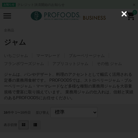
クレジット決済開始のお知らせ
お知らせ
0
C
l
o
s
全商品
e
ジャム
いちごジャム
マーマレード
ブルーベリージャム
フランボワーズジャム
アプリコットジャム
その他 ジャム
ジャムは、パンやデザート、料理のアクセントとして幅広く活用される
定番の業務用食材です。 PROFOODSでは、ストロベリージャム・ブル
ーベリージャム・マーマレードなど多様な種類の業務用ジャムを大容量
規格で豊富に取り揃えています。 業務用ジャムの仕入れは、信頼と実績
のあるPROFOODSにお任せください。
16
件中 1〜16件目
並び替え
表示切替