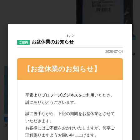
1
2
お盆休業のお知らせ
ご案内
冷蔵便
2026-07-14
タカ食品 フォルテ九州ストロベリー 1kg
【お盆休業のお知らせ】
平素より
プロフーズビジネス
をご利用いただき、
誠にありがとうございます。
誠に勝手ながら、下記の期間をお盆休業とさせて
冷蔵便
取寄商品
いただきます。
タカ食品 ストロベリー Ｌ 451SP 1kg
お客様にはご不便をおかけいたしますが、何卒ご
理解賜りますようお願い申し上げます。
取寄商品