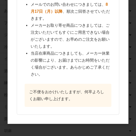
メールでのお問い合わせにつきましては、
8
あんこ
月17日（月）以降
、順次ご回答させていただ
きます。
フルーツ（果物）缶詰
メーカーお取り寄せ商品につきましては、ご
注文いただいてもすぐにご用意できない場合
ジャム
がございますので、お早めのご注文をお願い
いたします。
冷凍フルーツ
当店在庫商品につきましても、メーカー休業
イースト・酵母
の影響により、お届けまでにお時間をいただ
く場合がございます。あらかじめご了承くだ
酒類
さい。
練乳
ご不便をおかけいたしますが、何卒よろし
粉 乳
くお願い申し上げます。
ミックス粉
栗・芋・かぼちゃ
胡麻