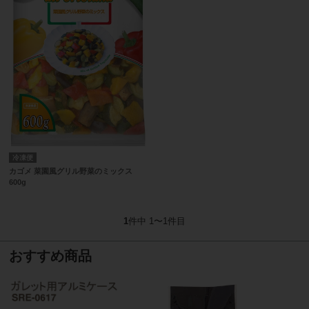
冷凍便
カゴメ 菜園風グリル野菜のミックス
600g
1
件中 1〜1件目
おすすめ商品