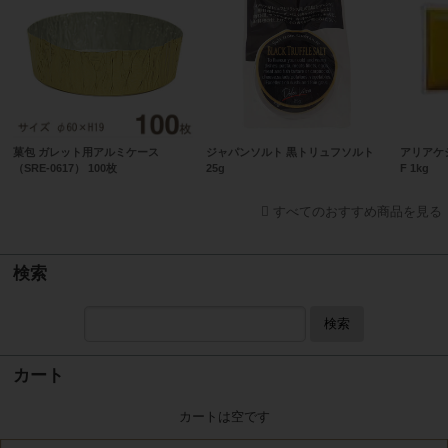
菓包 ガレット用アルミケース
ジャパンソルト 黒トリュフソルト
アリアケ
（SRE-0617） 100枚
25g
F 1kg
すべてのおすすめ商品を見る
検索
検索
カート
カートは空です