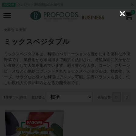
クレジット決済開始のお知らせ
お知らせ
0
C
l
o
s
全商品
野菜
e
ミックスベジタブル
ミックスベジタブルは、料理のバリエーションを豊かにする便利な冷凍
野菜です。業務用から家庭用まで幅広く活用され、時短調理に欠かせな
い食材として人気を集めています。彩り豊かな人参、コーン、グリーン
ピースなどが絶妙にブレンドされたミックスベジタブルは、炒め物、ス
ープ、サラダなど様々な料理にアレンジ可能。栄養バランスも良く、忙
しい現代人の強い味方となる万能食材です。
1
件中 1〜1件目
並び替え
表示切替