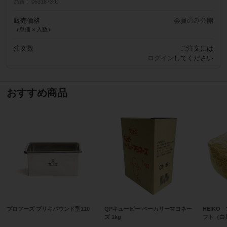
品番
0531873-C
販売価格
会員のみ公開
（単価 × 入数）
注文数
ご注文には
ログイン
してください
おすすめ商品
プロフーズ ブリキパウンド型110
QPキューピー ベーカリーマヨネー
HEIKO
ズ 1kg
フト（