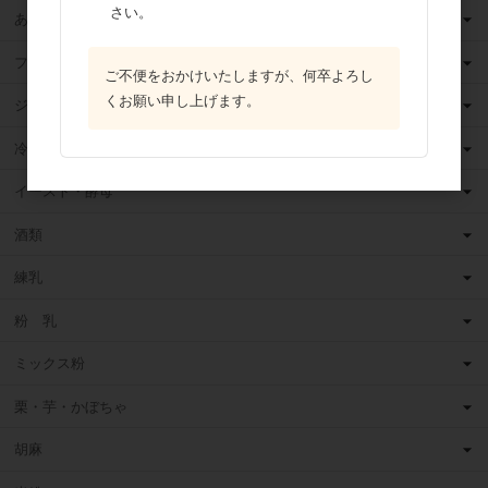
さい。
あんこ
フルーツ（果物）缶詰
ご不便をおかけいたしますが、何卒よろし
くお願い申し上げます。
ジャム
冷凍フルーツ
イースト・酵母
酒類
練乳
粉 乳
ミックス粉
栗・芋・かぼちゃ
胡麻