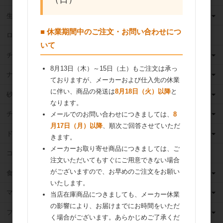
生クリーム
■ 休業期間中のご注文・お問い合わせにつ
ロングライフ牛乳
いて
チーズ
8月13日（木）～15日（土）もご注文は承っ
ナッツ
ておりますが、メーカーおよび仕入先の休業
に伴い、商品の発送は
8月18日（火）以降
と
砂糖
なります。
チョコレート
メールでのお問い合わせにつきましては、
8
月17日（月）以降
、順次ご回答させていただ
ドライフルーツ
きます。
メーカーお取り寄せ商品につきましては、ご
ココア
注文いただいてもすぐにご用意できない場合
がございますので、お早めのご注文をお願い
食用油
いたします。
マーガリン
当店在庫商品につきましても、メーカー休業
の影響により、お届けまでにお時間をいただ
フィリング
く場合がございます。あらかじめご了承くだ