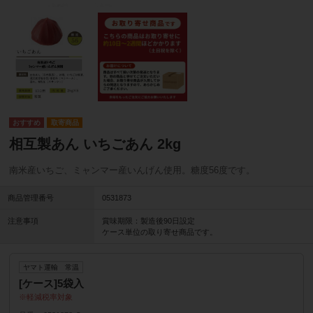
取寄商品
相互製あん いちごあん 2kg
南米産いちご、ミャンマー産いんげん使用。糖度56度です。
商品管理番号
0531873
注意事項
賞味期限：製造後90日設定
ケース単位の取り寄せ商品です。
ヤマト運輸 常温
[ケース]5袋入
軽減税率対象