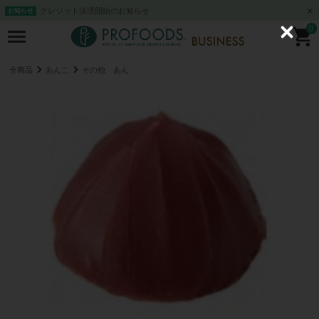
クレジット決済開始のお知らせ
お知らせ
0
C
l
o
s
全商品
あんこ
その他 あん
e