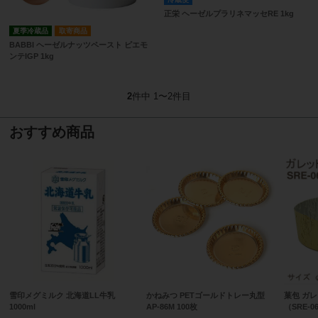
正栄 ヘーゼルプラリネマッセRE 1kg
夏季冷蔵品
取寄商品
BABBI ヘーゼルナッツペースト ピエモ
ンテIGP 1kg
2
件中 1〜2件目
おすすめ商品
雪印メグミルク 北海道LL牛乳
かねみつ PETゴールドトレー丸型
菓包 ガ
1000ml
AP-86M 100枚
（SRE-0