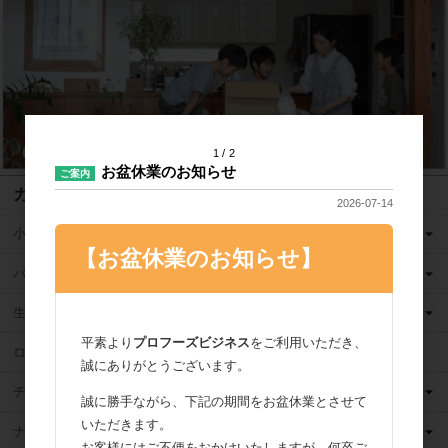
1
2
お盆休業のお知らせ
ご案内
カテゴリ
2026-07-14
小麦粉
【お盆休業のお知らせ】
バター
生クリーム
平素より
プロフーズビジネス
をご利用いただき、
ロングライフ牛乳
誠にありがとうございます。
チーズ
誠に勝手ながら、下記の期間をお盆休業とさせて
いただきます。
ナッツ
お客様にはご不便をおかけいたしますが、何卒ご