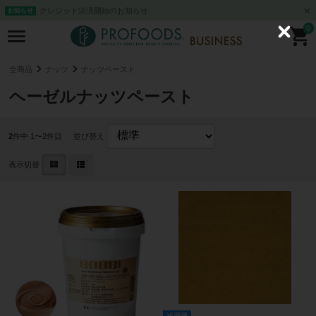
クレジット決済開始のお知らせ
お知らせ
0
C
l
o
s
全商品
ナッツ
ナッツペースト
e
ヘーゼルナッツペースト
2
件中 1〜2件目
並び替え
表示切替
冷蔵便