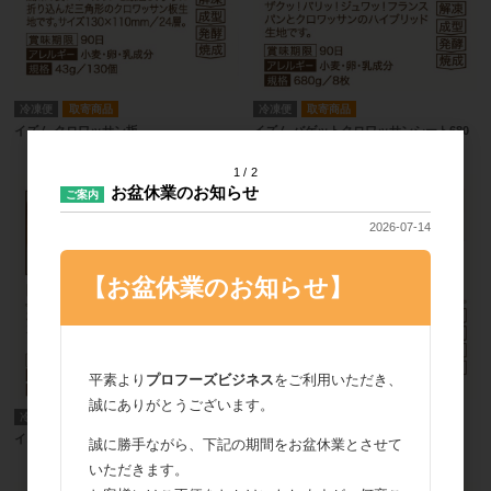
冷凍便
取寄商品
冷凍便
取寄商品
イズム クロワッサン板
イズム バゲットクロワッサンシート680
1
2
お盆休業のお知らせ
ご案内
2026-07-14
【お盆休業のお知らせ】
平素より
プロフーズビジネス
をご利用いただき、
誠にありがとうございます。
冷凍便
取寄商品
冷凍便
取寄商品
イズム ISMクロワッサンシート500
イズム 発酵バタークロワッサンシート
誠に勝手ながら、下記の期間をお盆休業とさせて
いただきます。