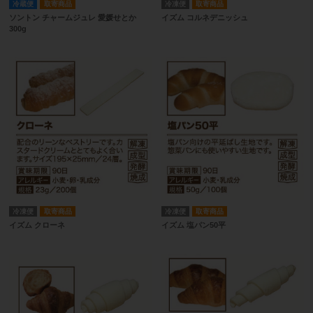
冷蔵便
取寄商品
冷凍便
取寄商品
ソントン チャームジュレ 愛媛せとか
イズム コルネデニッシュ
300g
冷凍便
取寄商品
冷凍便
取寄商品
イズム クローネ
イズム 塩パン50平