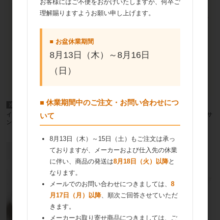
お客様にはご不便をおかけいたしますが、何卒ご
理解賜りますようお願い申し上げます。
■ お盆休業期間
8月13日（木）～8月16日
（日）
■ 休業期間中のご注文・お問い合わせにつ
冷凍便
取寄商品
冷凍便
取寄商品
イズム フランス産発酵バタークロワッサ
イズム フランス産発酵バタークロワッサ
いて
ン板50
ンシート
8月13日（木）～15日（土）もご注文は承っ
ておりますが、メーカーおよび仕入先の休業
に伴い、商品の発送は
8月18日（火）以降
と
なります。
メールでのお問い合わせにつきましては、
8
月17日（月）以降
、順次ご回答させていただ
きます。
メーカーお取り寄せ商品につきましては、ご