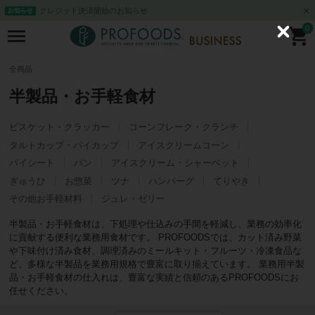
クレジット決済開始のお知らせ
お知らせ
0
C
l
o
s
全商品
e
半製品・お手軽食材
ビスケット・クラッカー
コーンフレーク・クランチ
タルトカップ・パイカップ
アイスクリームコーン
パイシート
パン
アイスクリーム・シャーベット
ぎゅうひ
お惣菜
ツナ
ハンバーグ
てりやき
その他お手軽材料
ジュレ・ゼリー
半製品・お手軽食材は、下処理や仕込みの手間を軽減し、業務の効率化
に貢献する便利な業務用食材です。 PROFOODSでは、カット済み野菜
や下味付け済み食材、調理済みのミールキット・フルーツ・冷凍食品な
ど、多様な半製品を業務用規格で豊富に取り揃えています。 業務用半製
品・お手軽食材の仕入れは、豊富な実績と信頼のあるPROFOODSにお
任せください。