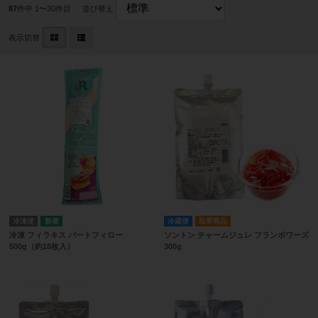
87
件中 1〜30件目
並び替え
表示切替
冷凍便
冷蔵便
取寄商品
冷凍 フィラキス パートフィロー
ソントン チャームジュレ フランボワーズ
500g（約18枚入）
300g