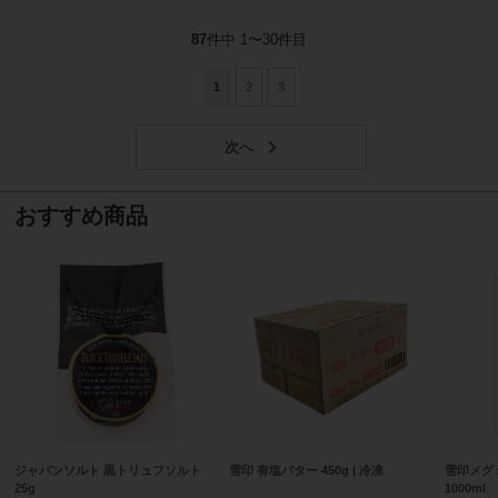
87
件中 1〜30件目
1
2
3
おすすめ商品
ジャパンソルト 黒トリュフソルト
雪印 有塩バター 450g | 冷凍
雪印メグ
25g
1000ml