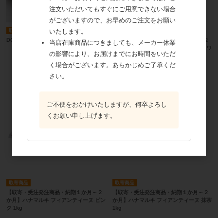
注文いただいてもすぐにご用意できない場合
がございますので、お早めのご注文をお願い
取寄商品
取寄商品
いたします。
DGF ロイヤルティーヌ 2kg
【取寄・受注発注商品・納期１か月～２
当店在庫商品につきましても、メーカー休業
か月】ハナマルキ フィアンティーヌ ホワ
の影響により、お届けまでにお時間をいただ
イト 1kg
く場合がございます。あらかじめご了承くだ
さい。
ご不便をおかけいたしますが、何卒よろし
くお願い申し上げます。
取寄商品
取寄商品
【取寄・受注発注商品・納期１か月～２
【取寄・受注発注商品・納期１か月～２
か月】ハナマルキ フィアンティーヌ ピン
か月】ハナマルキ フィアンティーヌ 抹茶
ク 1kg
1kg