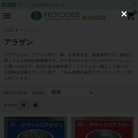
クレジット決済開始のお知らせ
お知らせ
0
C
l
o
s
全商品
デコレーション
e
アラザン
アラザンとは、フランス語で「銀」を意味する、製菓材料です。銀色に
輝く小さな粒状の砂糖菓子で、ケーキやクッキーなどのデコレーション
に用いられます。甘みがある糖衣菓子、ドラジェの一種として知られ、
主原料は砂糖とデンプン質で、これを食用の銀箔でコーティングして作
られています。
2
件中 1〜2件目
並び替え
表示切替