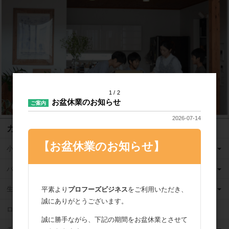
1
2
お盆休業のお知らせ
ご案内
2026-07-14
カテゴリ
【お盆休業のお知らせ】
小麦粉
バター
生クリーム
平素より
プロフーズビジネス
をご利用いただき、
誠にありがとうございます。
ロングライフ牛乳
誠に勝手ながら、下記の期間をお盆休業とさせて