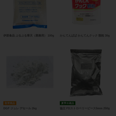
伊那食品 ぷるぷる寒天（業務用） 100g
かんてんぱぱ かんてんクック 顆粒 30g
取寄商品
夏季冷蔵品
DGF ジュレ デセール 2kg
協立 FDストロベリーピース5mm 250g