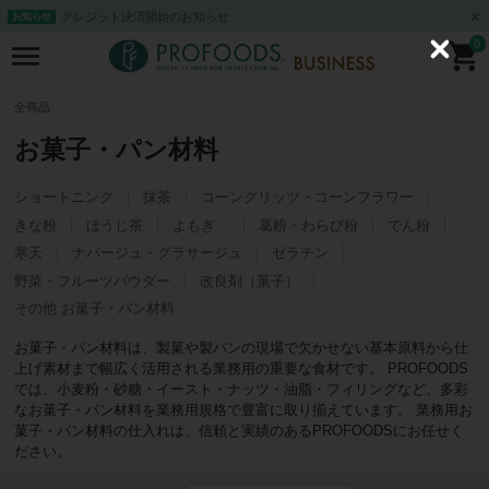
クレジット決済開始のお知らせ
お知らせ
0
C
l
o
s
全商品
e
お菓子・パン材料
ショートニング
抹茶
コーングリッツ・コーンフラワー
きな粉
ほうじ茶
よもぎ
葛粉・わらび粉
でん粉
寒天
ナパージュ・グラサージュ
ゼラチン
野菜・フルーツパウダー
改良剤（菓子）
その他 お菓子・パン材料
お菓子・パン材料は、製菓や製パンの現場で欠かせない基本原料から仕
上げ素材まで幅広く活用される業務用の重要な食材です。 PROFOODS
では、小麦粉・砂糖・イースト・ナッツ・油脂・フィリングなど、多彩
なお菓子・パン材料を業務用規格で豊富に取り揃えています。 業務用お
菓子・パン材料の仕入れは、信頼と実績のあるPROFOODSにお任せく
ださい。