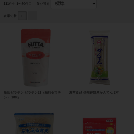
111
件中 1〜30件目
並び替え
表示切替
新田ゼラチン ゼラチン21（顆粒ゼラチ
海草食品 信州芽野産かんてん 2本
ン） 100g