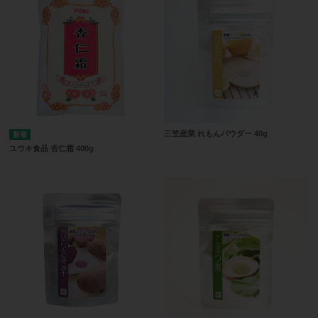
三笠産業 れもんパウダー 40g
ユウキ食品 杏仁霜 400g