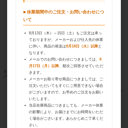
■ 休業期間中のご注文・お問い合わせにつ
いて
8月13日（木）～15日（土）もご注文は承っ
ておりますが、メーカーおよび仕入先の休業
に伴い、商品の発送は
8月18日（火）以降
と
なります。
メールでのお問い合わせにつきましては、
8
月17日（月）以降
、順次ご回答させていただ
タカ食品 ヌージュレークイック（透明ナ
新田ゼラチン ゼラチンシルバー 500g
きます。
パージュ）SP 1kg
メーカーお取り寄せ商品につきましては、ご
注文いただいてもすぐにご用意できない場合
がございますので、お早めのご注文をお願い
いたします。
GABAN（ギャバン）タピオカスターチ
当店在庫商品につきましても、メーカー休業
500g
の影響により、お届けまでにお時間をいただ
く場合がございます。あらかじめご了承くだ
さい。