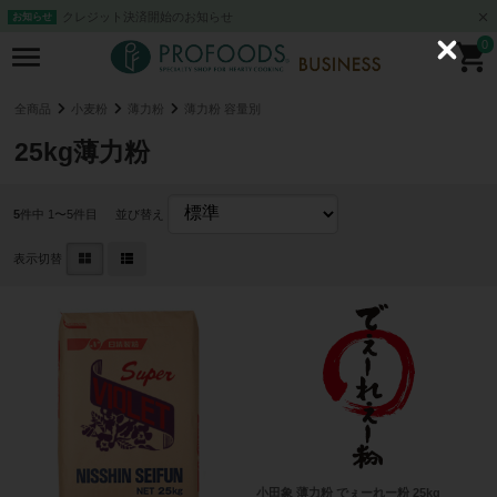
クレジット決済開始のお知らせ
お知らせ
0
C
l
o
s
全商品
小麦粉
薄力粉
薄力粉 容量別
e
25kg薄力粉
5
件中 1〜5件目
並び替え
表示切替
小田象 薄力粉 でぇーれー粉 25kg