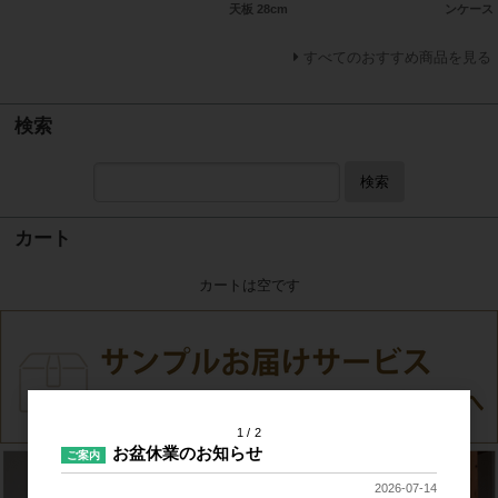
天板 28cm
ンケース
すべてのおすすめ商品を見る
検索
検索
カート
カートは空です
1
2
お盆休業のお知らせ
ご案内
2026-07-14