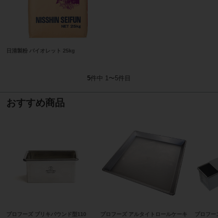
日清製粉 バイオレット 25kg
5
件中 1〜5件目
おすすめ商品
プロフーズ ブリキパウンド型110
プロフーズ アルタイトロールケーキ
プロフー