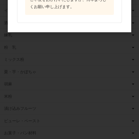
くお願い申し上げます。
イースト・酵母
酒類
練乳
粉 乳
ミックス粉
栗・芋・かぼちゃ
胡麻
米粉
漬け込みフルーツ
ピューレ・ペースト
お菓子・パン材料