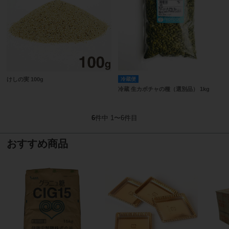
けしの実 100g
冷蔵便
冷蔵 生カボチャの種（選別品） 1kg
6
件中 1〜6件目
おすすめ商品