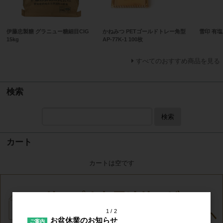
伊藤忠製糖 グラニュー糖細目CIG
かねみつ PETゴールドトレー角型
雪印 有塩バ
15kg
AP-77K-1 100枚
すべてのおすすめ商品を見る
検索
検索
カート
カートは空です
1
2
お盆休業のお知らせ
ご案内