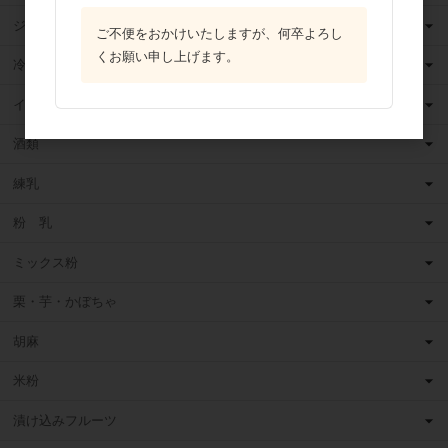
ジャム
ご不便をおかけいたしますが、何卒よろし
くお願い申し上げます。
冷凍フルーツ
イースト・酵母
酒類
練乳
粉 乳
ミックス粉
栗・芋・かぼちゃ
胡麻
米粉
漬け込みフルーツ