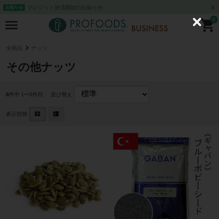
クレジット決済開始のお知らせ
お知らせ
0
C
l
o
s
全商品
ナッツ
e
その他ナッツ
6
件中 1〜6件目
並び替え
表示切替