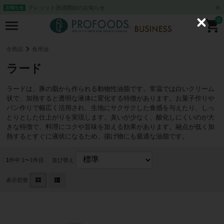
クレジット決済開始のお知らせ
お知らせ
0
C
l
o
s
全商品
食用油
e
ラード
ラードは、豚の脂から作られる動物性油脂です。常温では白いクリーム
状で、加熱すると透明な液体に変化する特徴があります。お菓子作りや
パン作りで幅広く活用され、生地にサクサクした食感を与えたり、しっ
とりとした仕上がりを実現します。臭いが少なく、酸化しにくいのが大
きな特徴で、料理にコクや旨味を加える効果があります。融点が低く加
熱するとすぐに液状になるため、揚げ物にも最適な油脂です。
1
件中 1〜1件目
並び替え
表示切替