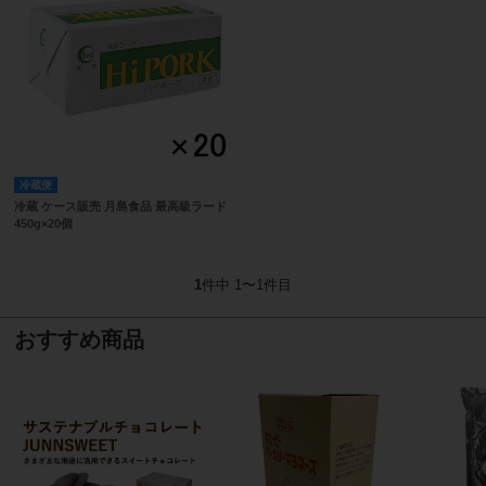
冷蔵便
冷蔵 ケース販売 月島食品 最高級ラード
450g×20個
1
件中 1〜1件目
おすすめ商品