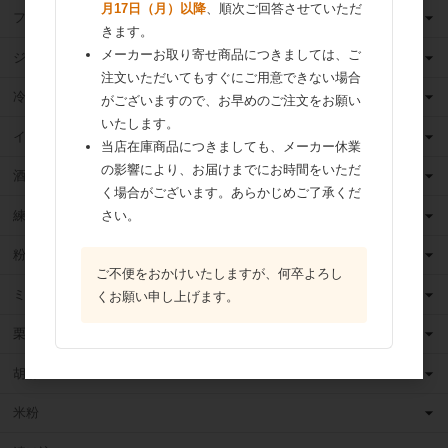
月17日（月）以降
、順次ご回答させていただ
フルーツ（果物）缶詰
きます。
メーカーお取り寄せ商品につきましては、ご
ジャム
注文いただいてもすぐにご用意できない場合
冷凍フルーツ
がございますので、お早めのご注文をお願い
いたします。
イースト・酵母
当店在庫商品につきましても、メーカー休業
の影響により、お届けまでにお時間をいただ
酒類
く場合がございます。あらかじめご了承くだ
練乳
さい。
粉 乳
ご不便をおかけいたしますが、何卒よろし
ミックス粉
くお願い申し上げます。
栗・芋・かぼちゃ
胡麻
米粉