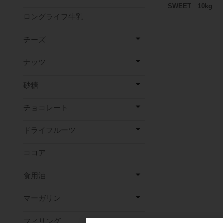
SWEET 10kg
ロングライフ牛乳
チーズ
ナッツ
砂糖
チョコレート
ドライフルーツ
ココア
食用油
マーガリン
フィリング