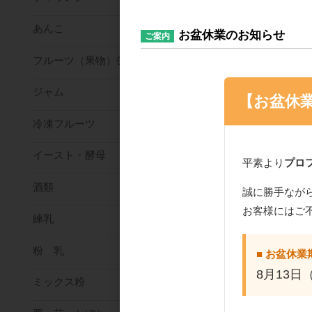
あんこ
お盆休業のお知らせ
ご案内
フルーツ（果物）缶詰
ジャム
【お盆休
冷凍フルーツ
イースト・酵母
平素より
プロ
酒類
誠に勝手なが
お客様にはご
練乳
粉 乳
■ お盆休業
8月13日
ミックス粉