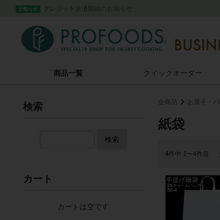
クレジット決済開始のお知らせ
お知らせ
商品一覧
クイック
オーダー
全商品
お菓子・パ
検索
紙袋
検索
4
件中 1〜4件目
カート
カートは空です