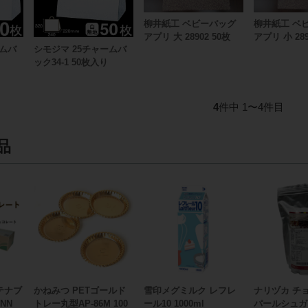
柳井紙工 ベビーバッグ
柳井紙工 ベ
アプリ 大 28902 50枚
アプリ 小 289
ームバ
シモジマ 25チャームバ
ック34-1 50枚入り
4
件中 1〜4件目
品
テナブ
かねみつ PETゴールド
雪印メグミルク レフレ
ナリヅカ チ
NN
トレー丸型AP-86M 100
ール10 1000ml
パールシュガー