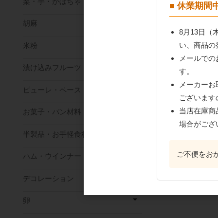
栗・芋・かぼちゃ
■ 休業期
胡麻
8月13日
い、商品の
米粉
メールでの
漬け込みフルーツ
す。
メーカーお
ピューレ・ペースト
ございます
当店在庫商
お菓子・パン材料
場合がござ
半製品・お手軽食材
ご不便をお
ハム・ウインナー
デコレーション
卵