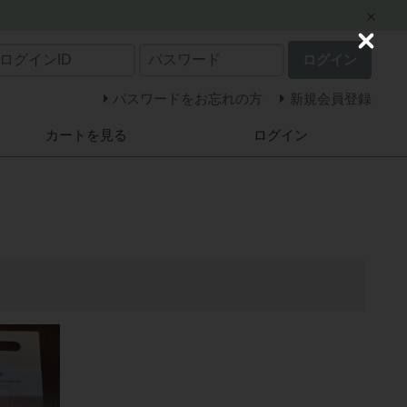
C
ログイン
l
o
s
パスワードをお忘れの方
新規会員登録
e
カートを見る
ログイン