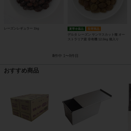
レーズンレギュラー 1kg
夏季冷蔵品
取寄商品
デルタ レーズン サンマスカット種 オー
ストラリア産 非有機 12.5kg 箱入り
8
件中 1〜8件目
おすすめ商品