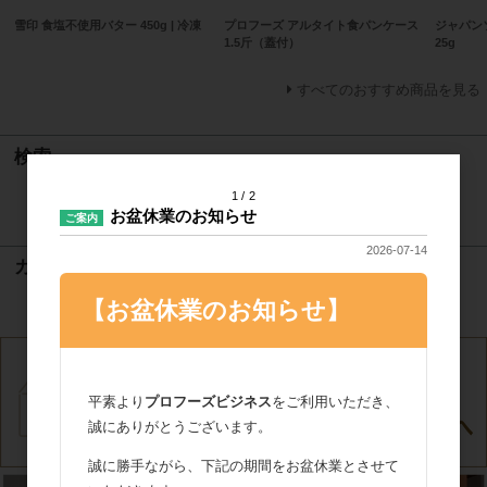
雪印 食塩不使用バター 450g | 冷凍
プロフーズ アルタイト食パンケース
ジャパン
1.5斤（蓋付）
25g
すべてのおすすめ商品を見る
検索
1
2
検索
お盆休業のお知らせ
ご案内
2026-07-14
カート
【お盆休業のお知らせ】
カートは空です
平素より
プロフーズビジネス
をご利用いただき、
誠にありがとうございます。
誠に勝手ながら、下記の期間をお盆休業とさせて