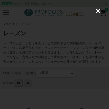
クレジット決済開始のお知らせ
お知らせ
0
C
l
o
s
全商品
ドライフルーツ
e
レーズン
レーズンとは、ぶどうを天日干しで乾燥させた栄養価の高いドライフル
ーツです。お菓子作りでは、クッキーやケーキ、マフィンなどの焼き菓
子に甘みと食感のアクセントを加えます。パン作りにおいても、レーズ
ンパンなど、定番人気の材料として重宝されています。下処理で水分を
含ませることで、よりふっくらジューシーな仕上がりが実現できます。
8
件中 1〜8件目
並び替え
表示切替