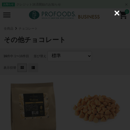
クレジット決済開始のお知らせ
お知らせ
0
C
l
o
s
全商品
チョコレート
e
その他チョコレート
16
件中 1〜16件目
並び替え
表示切替