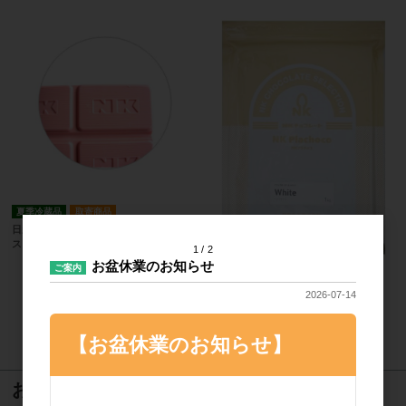
夏季冷蔵品
取寄商品
日新化工 NK クーベルチュールカカオン
ストロベリーNW 2kg
1
2
お盆休業のお知らせ
ご案内
夏季冷蔵品
取寄商品
日新化工 NK プラチョコホワイト 1kg
2026-07-14
【お盆休業のお知らせ】
16
件中 1〜16件目
おすすめ商品