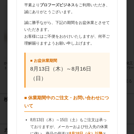
平素より
プロフーズビジネス
をご利用いただき、
誠にありがとうございます。
誠に勝手ながら、下記の期間をお盆休業とさせて
いただきます。
お客様にはご不便をおかけいたしますが、何卒ご
理解賜りますようお願い申し上げます。
■ お盆休業期間
かねみつ インナートレーチョコレー
日新化工 ショコラ・ヌメロ ドゥノ
日新化工
8月13日（木）～8月16日
ト 3個用（ゴールド）48860 200個
ワール3959 5kg
ゥ ノワール
（日）
すべてのおすすめ商品を見る
■ 休業期間中のご注文・お問い合わせにつ
検索
いて
検索
8月13日（木）～15日（土）もご注文は承っ
ておりますが、メーカーおよび仕入先の休業
カート
に伴い、商品の発送は
8月18日（火）以降
と