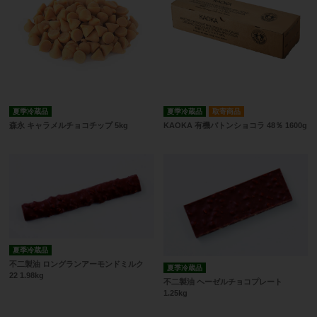
夏季冷蔵品
夏季冷蔵品
取寄商品
森永 キャラメルチョコチップ 5kg
KAOKA 有機バトンショコラ 48％ 1600g
夏季冷蔵品
不二製油 ロングランアーモンドミルク
夏季冷蔵品
22 1.98kg
不二製油 ヘーゼルチョコプレート
1.25kg