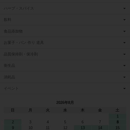
ハーブ・スパイス
飲料
食品添加物
お菓子・パン 作り 道具
品質保持剤・保冷剤
衛生品
消耗品
イベント
2026年8月
日
月
火
水
木
金
土
1
2
3
4
5
6
7
8
9
10
11
12
13
14
15