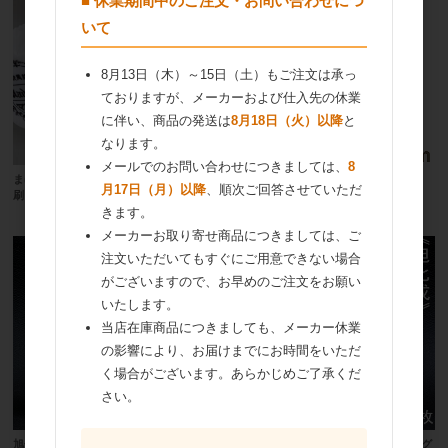
■ 休業期間中のご注文・お問い合わせにつ
いて
8月13日（木）～15日（土）もご注文は承っ
ておりますが、メーカーおよび仕入先の休業
に伴い、商品の発送は
8月18日（火）以降
と
なります。
メールでのお問い合わせにつきましては、
8
まほろば マドレーヌグラシン8号（印
デコレーションケーキ敷紙（21cm用）
月17日（月）以降
、順次ご回答させていただ
刷） 1000枚
20枚
きます。
メーカーお取り寄せ商品につきましては、ご
注文いただいてもすぐにご用意できない場合
がございますので、お早めのご注文をお願い
いたします。
当店在庫商品につきましても、メーカー休業
の影響により、お届けまでにお時間をいただ
く場合がございます。あらかじめご了承くだ
さい。
旭化成 クックパー紙カップ（ベーキング
旭化成 クックパー紙カップ（ベーキング