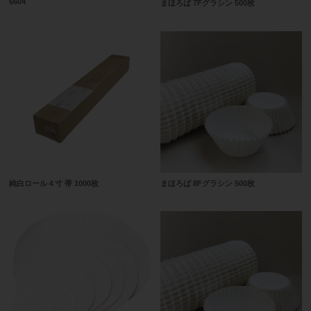
6604
まほろば 7Fグラシン 500枚
純白ロール４寸 帯 1000枚
まほろば 8Fグラシン 500枚