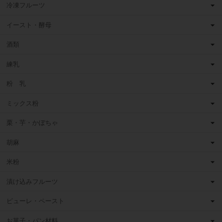
冷凍フルーツ
イースト・酵母
酒類
練乳
粉 乳
ミックス粉
栗・芋・かぼちゃ
胡麻
米粉
漬け込みフルーツ
ピューレ・ペースト
お菓子・パン材料