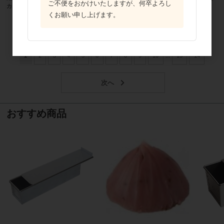
ご不便をおかけいたしますが、何卒よろし
カップ）7－A 250枚
カップ）8－A 250枚
くお願い申し上げます。
418
件中 1〜30件目
1
2
3
4
5
6
7
8
9
10
...
13
14
おすすめ商品