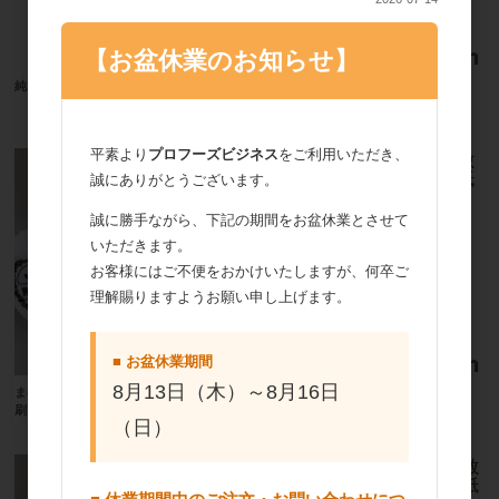
【お盆休業のお知らせ】
デコレーションケーキ敷紙（15cm用）
純白ロール7寸 帯 1000枚
20枚
平素より
プロフーズビジネス
をご利用いただき、
誠にありがとうございます。
誠に勝手ながら、下記の期間をお盆休業とさせて
いただきます。
お客様にはご不便をおかけいたしますが、何卒ご
理解賜りますようお願い申し上げます。
■ お盆休業期間
8月13日（木）～8月16日
まほろば マドレーヌグラシン7号（印
デコレーションケーキ敷紙（18cm用）
刷） 1000枚
20枚
（日）