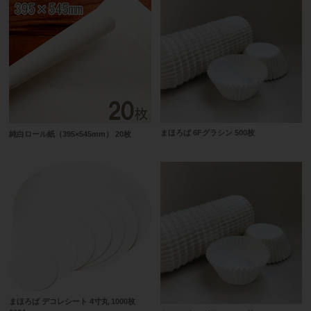
まほろば 6Fグラシン 500枚
純白ロール紙（395×545mm） 20枚
まほろば デコレシート 4寸丸 1000枚