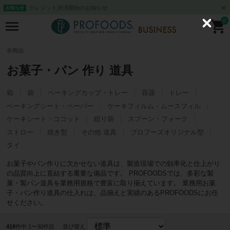
クレジット決済開始のお知らせ
お知らせ
0
C
l
o
s
全商品
e
お菓子・パン 作り 道具
箱
袋
ベーキングカップ・トレー
容器
トレー
ベーキングシート・ペーパー
ケーキフィルム・ムースフィル
ケーキシート・ココット
絞り袋
スプーン・フォーク
ストロー
焼き型
その他 道具
プロフーズオリジナル型
タイ
お菓子やパン作りに欠かせない道具は、製造現場での効率化と仕上がり
の品質向上に直結する重要な備品です。 PROFOODSでは、多彩な製
菓・製パン道具を業務用規格で豊富に取り揃えています。 業務用お菓
子・パン作り道具の仕入れは、品揃えと実績のあるPROFOODSにお任
せください。
418
件中 1〜30件目
並び替え