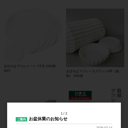
まほろば デコレシート 7寸丸 1000枚
6607
まほろば マドレーヌグラシン8号（無
地） 1000枚
1
2
お盆休業のお知らせ
ご案内
2026-07-14