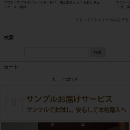
プロフーズ アルタイトツィギー食パ
相互製あん さくらあん 1kg
プロフー
ンケース（蓋付）
1.5斤（
すべてのおすすめ商品を見る
検索
検索
カート
カートは空です