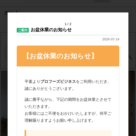
カート
1
2
カートは空です
お盆休業のお知らせ
ご案内
2026-07-14
【お盆休業のお知らせ】
平素より
プロフーズビジネス
をご利用いただき、
誠にありがとうございます。
誠に勝手ながら、下記の期間をお盆休業とさせて
いただきます。
お客様にはご不便をおかけいたしますが、何卒ご
理解賜りますようお願い申し上げます。