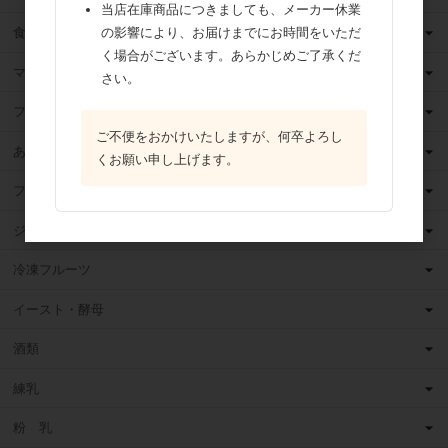
当店在庫商品につきましても、メーカー休業
食用油
の影響により、お届けまでにお時間をいただ
く場合がございます。あらかじめご了承くだ
マーガリン
さい。
フィリング
ご不便をおかけいたしますが、何卒よろし
あんこ
くお願い申し上げます。
フルーツ（果物）缶詰
ジャム
冷凍フルーツ
イースト・酵母
酒類
練乳
粉 乳