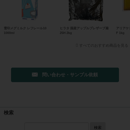
雪印メグミルク レフレール10
ヒラタ 国産アップルプレザーブ扇
アリアケ
1000ml
25H 2kg
F 1kg
すべてのおすすめ商品を見る
問い合わせ・サンプル依頼
検索
検索