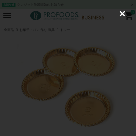
クレジット決済開始のお知らせ
お知らせ
0
C
l
o
s
全商品
お菓子・パン 作り 道具
トレー
e