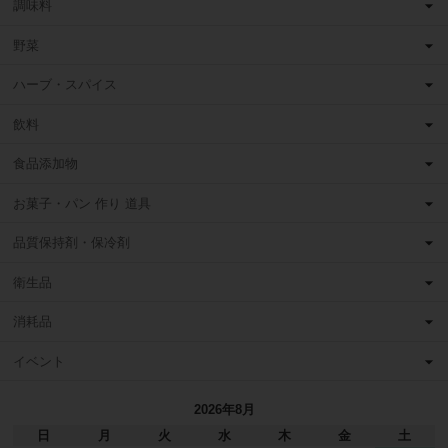
調味料
野菜
ハーブ・スパイス
飲料
食品添加物
お菓子・パン 作り 道具
品質保持剤・保冷剤
衛生品
消耗品
イベント
2026年8月
日
月
火
水
木
金
土