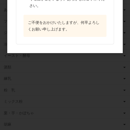
さい。
あんこ
フルーツ（果物）缶詰
ご不便をおかけいたしますが、何卒よろし
くお願い申し上げます。
ジャム
冷凍フルーツ
イースト・酵母
酒類
練乳
粉 乳
ミックス粉
栗・芋・かぼちゃ
胡麻