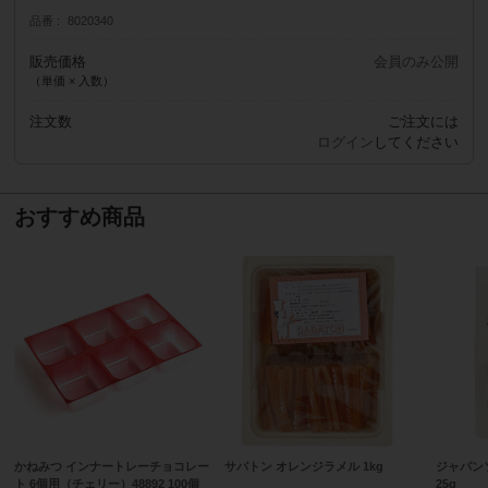
品番
8020340
販売価格
会員のみ公開
（単価 × 入数）
注文数
ご注文には
ログイン
してください
おすすめ商品
かねみつ インナートレーチョコレー
サバトン オレンジラメル 1kg
ジャパン
ト 6個用（チェリー）48892 100個
25g