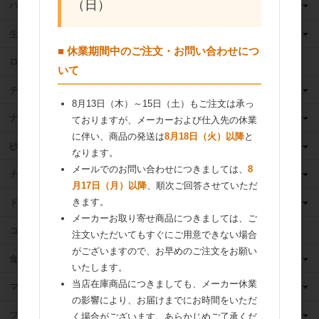
（日）
バター
生クリーム
■ 休業期間中のご注文・お問い合わせにつ
ロングライフ牛乳
いて
チーズ
8月13日（木）～15日（土）もご注文は承っ
ナッツ
ておりますが、メーカーおよび仕入先の休業
に伴い、商品の発送は
8月18日（火）以降
と
砂糖
なります。
メールでのお問い合わせにつきましては、
8
チョコレート
月17日（月）以降
、順次ご回答させていただ
きます。
ドライフルーツ
メーカーお取り寄せ商品につきましては、ご
ココア
注文いただいてもすぐにご用意できない場合
がございますので、お早めのご注文をお願い
食用油
いたします。
当店在庫商品につきましても、メーカー休業
マーガリン
の影響により、お届けまでにお時間をいただ
フィリング
く場合がございます。あらかじめご了承くだ