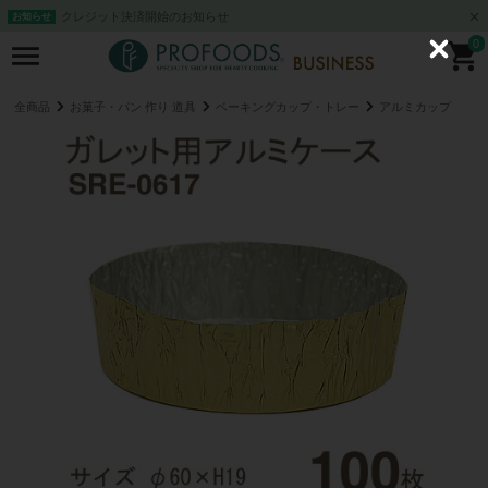
クレジット決済開始のお知らせ
お知らせ
0
C
l
o
s
全商品
お菓子・パン 作り 道具
ベーキングカップ・トレー
アルミカップ
e