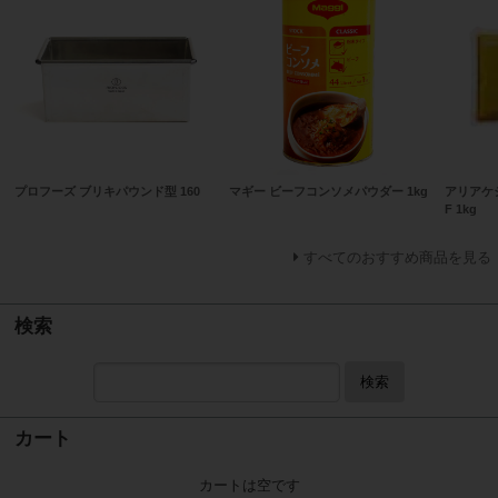
プロフーズ ブリキパウンド型 160
マギー ビーフコンソメパウダー 1kg
アリアケ
F 1kg
すべてのおすすめ商品を見る
検索
検索
カート
カートは空です