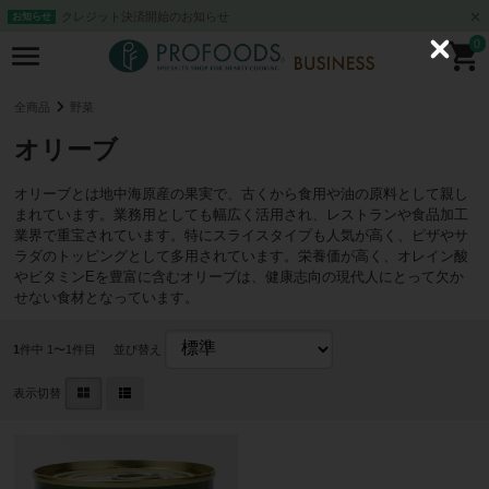
クレジット決済開始のお知らせ
お知らせ
0
C
l
o
s
全商品
野菜
e
オリーブ
オリーブとは地中海原産の果実で、古くから食用や油の原料として親し
まれています。業務用としても幅広く活用され、レストランや食品加工
業界で重宝されています。特にスライスタイプも人気が高く、ピザやサ
ラダのトッピングとして多用されています。栄養価が高く、オレイン酸
やビタミンEを豊富に含むオリーブは、健康志向の現代人にとって欠か
せない食材となっています。
1
件中 1〜1件目
並び替え
表示切替