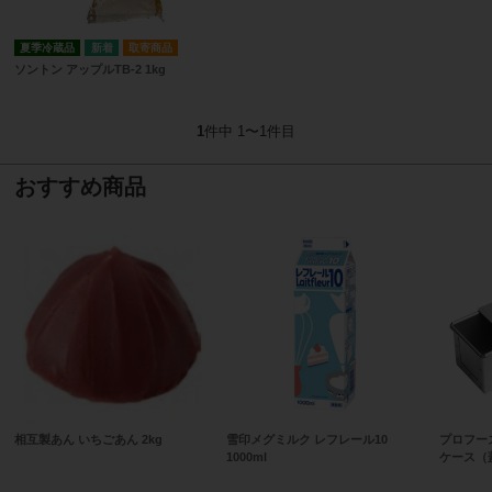
夏季冷蔵品
取寄商品
ソントン アップルTB-2 1kg
1
件中 1〜1件目
おすすめ商品
相互製あん いちごあん 2kg
雪印メグミルク レフレール10
プロフー
1000ml
ケース（