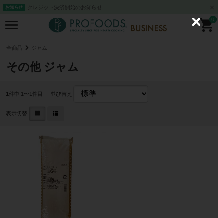
クレジット決済開始のお知らせ
お知らせ
0
C
l
o
s
全商品
ジャム
e
その他 ジャム
1
件中 1〜1件目
並び替え
表示切替