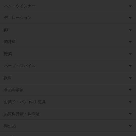
ハム・ウインナー
デコレーション
卵
調味料
野菜
ハーブ・スパイス
飲料
食品添加物
お菓子・パン 作り 道具
品質保持剤・保冷剤
衛生品