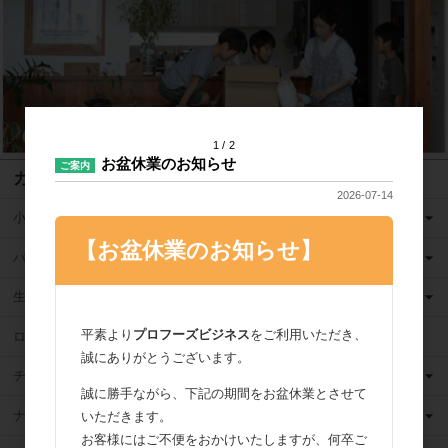
1
2
お盆休業のお知らせ
ご案内
カテゴリ
2026-07-14
小麦粉
【お盆休業のお知らせ】
バター
生クリーム
平素より
プロフーズビジネス
をご利用いただき、
ロングライフ牛乳
誠にありがとうございます。
チーズ
誠に勝手ながら、下記の期間をお盆休業とさせて
ナッツ
いただきます。
お客様にはご不便をおかけいたしますが、何卒ご