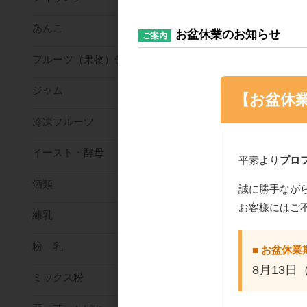
あんこ
お盆休業のお知らせ
ご案内
フルーツ（果物）缶詰
ジャム
【お盆休
冷凍フルーツ
イースト・酵母
平素より
プロ
酒類
誠に勝手なが
お客様にはご
練乳
粉 乳
■ お盆休業
8月13日
ミックス粉