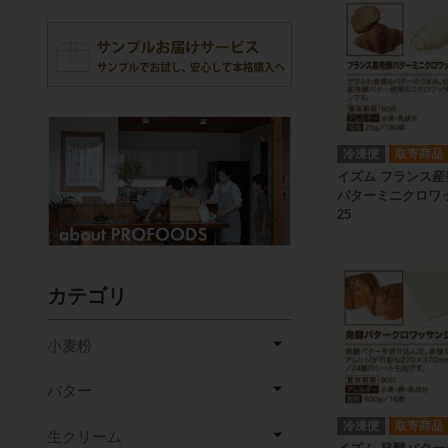
冷凍便
取寄商品
イズム フランス産
バターミニクロワ
25
カテゴリ
小麦粉
バター
冷凍便
取寄商品
生クリーム