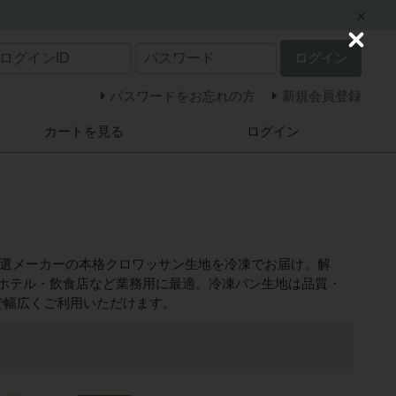
C
ログイン
l
o
s
パスワードをお忘れの方
新規会員登録
e
カートを見る
ログイン
、厳選メーカーの本格クロワッサン生地を冷凍でお届け。解
ホテル・飲食店など業務用に最適。冷凍パン生地は品質・
で幅広くご利用いただけます。