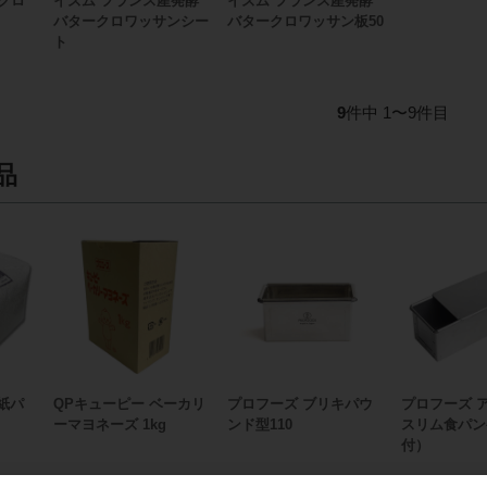
イズム フランス産発酵
クロ
イズム フランス産発酵
バタークロワッサン板50
バタークロワッサンシー
ト
9
件中 1〜9件目
品
)紙パ
QPキューピー ベーカリ
プロフーズ ブリキパウ
プロフーズ 
ｇ
ーマヨネーズ 1kg
ンド型110
スリム食パン
付）