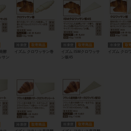
冷凍便
取寄商品
冷凍便
取寄商品
冷凍便
取
発酵
イズム クロワッサン巻
イズム ISMクロワッサ
イズム クロ
ッサン
ン板45
冷凍便
取寄商品
冷凍便
取寄商品