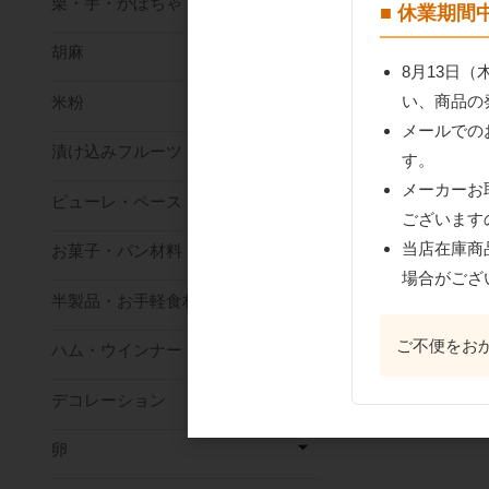
栗・芋・かぼちゃ
■ 休業期
胡麻
8月13日
い、商品の
米粉
メールでの
漬け込みフルーツ
す。
メーカーお
ピューレ・ペースト
ございます
当店在庫商
お菓子・パン材料
場合がござ
半製品・お手軽食材
ご不便をお
ハム・ウインナー
デコレーション
卵