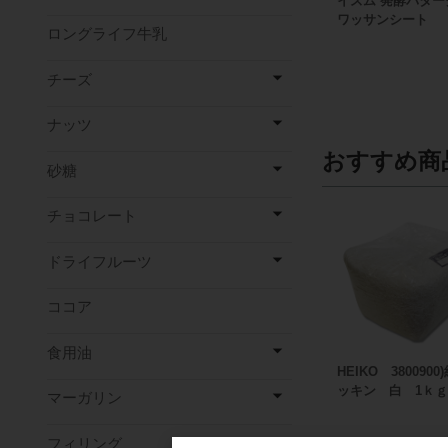
イズム 発酵バター
ワッサンシート
ロングライフ牛乳
チーズ
ナッツ
おすすめ商
砂糖
チョコレート
ドライフルーツ
ココア
食用油
HEIKO 3800900
ッキン 白 1ｋ
マーガリン
フィリング