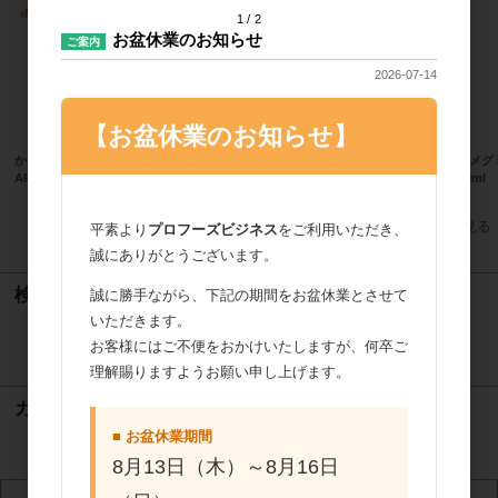
1
2
お盆休業のお知らせ
ご案内
2026-07-14
【お盆休業のお知らせ】
かねみつ PETゴールドトレー角型
アリアケジャパン フォンドヴォー
雪印メグ
AP-77K-1 100枚
グランクリュ 820g
1000ml
すべてのおすすめ商品を見る
平素より
プロフーズビジネス
をご利用いただき、
誠にありがとうございます。
検索
誠に勝手ながら、下記の期間をお盆休業とさせて
いただきます。
お客様にはご不便をおかけいたしますが、何卒ご
検索
理解賜りますようお願い申し上げます。
カート
■ お盆休業期間
カートは空です
8月13日（木）～8月16日