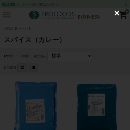
クレジット決済開始のお知らせ
お知らせ
0
C
l
o
s
全商品
イベント
e
スパイス（カレー）
12
件中 1〜12件目
並び替え
表示切替