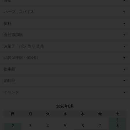
野菜
ハーブ・スパイス
飲料
食品添加物
お菓子・パン 作り 道具
品質保持剤・保冷剤
衛生品
消耗品
イベント
2026年8月
日
月
火
水
木
金
土
1
2
3
4
5
6
7
8