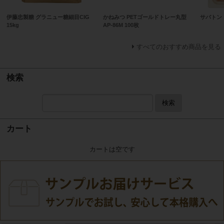
伊藤忠製糖 グラニュー糖細目CIG
かねみつ PETゴールドトレー丸型
サバトン 
15kg
AP-86M 100枚
すべてのおすすめ商品を見る
検索
検索
カート
カートは空です