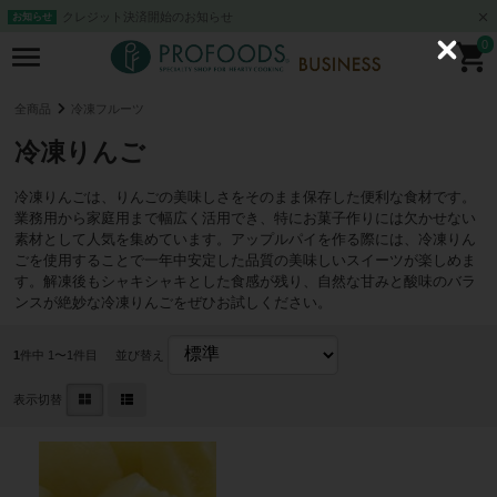
クレジット決済開始のお知らせ
お知らせ
0
C
l
o
s
全商品
冷凍フルーツ
e
冷凍りんご
冷凍りんごは、りんごの美味しさをそのまま保存した便利な食材です。
業務用から家庭用まで幅広く活用でき、特にお菓子作りには欠かせない
素材として人気を集めています。アップルパイを作る際には、冷凍りん
ごを使用することで一年中安定した品質の美味しいスイーツが楽しめま
す。解凍後もシャキシャキとした食感が残り、自然な甘みと酸味のバラ
ンスが絶妙な冷凍りんごをぜひお試しください。
1
件中 1〜1件目
並び替え
表示切替