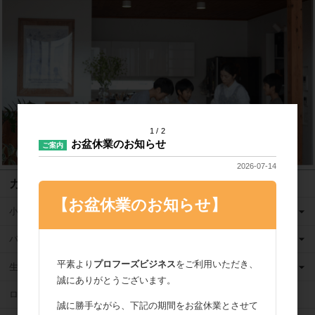
1
2
お盆休業のお知らせ
ご案内
2026-07-14
カテゴリ
【お盆休業のお知らせ】
小麦粉
バター
平素より
プロフーズビジネス
をご利用いただき、
生クリーム
誠にありがとうございます。
ロングライフ牛乳
誠に勝手ながら、下記の期間をお盆休業とさせて