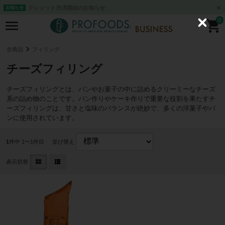
クレジット決済開始のお知らせ
お知らせ
0
C
l
o
s
全商品
フィリング
e
チーズフィリング
チーズフィリングとは、パンやお菓子の中に詰めるクリーミーなチーズ
系の詰め物のことです。パン作りやケーキ作りで重要な役割を果たすチ
ーズフィリングは、甘さと塩味のバランスが絶妙で、多くの洋菓子やパ
ンに使用されています。
1
件中 1〜1件目
並び替え
表示切替