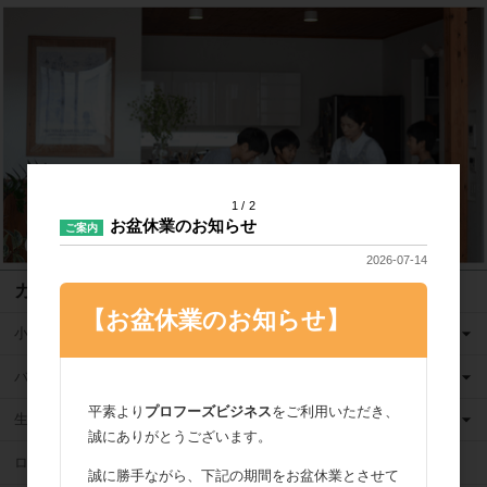
1
2
お盆休業のお知らせ
ご案内
2026-07-14
カテゴリ
【お盆休業のお知らせ】
小麦粉
バター
平素より
プロフーズビジネス
をご利用いただき、
生クリーム
誠にありがとうございます。
ロングライフ牛乳
誠に勝手ながら、下記の期間をお盆休業とさせて