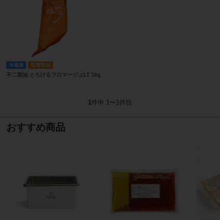
冷蔵便
取寄商品
不二製油 とろけるフロマージュLT 1kg
1
件中 1〜1件目
おすすめ商品