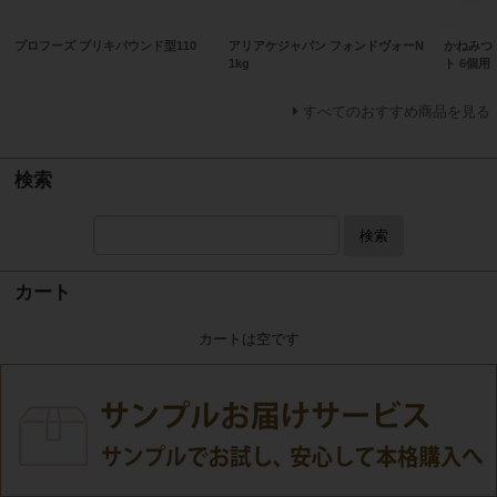
プロフーズ ブリキパウンド型110
アリアケジャパン フォンドヴォーN
かねみつ
1kg
ト 6個用
すべてのおすすめ商品を見る
検索
検索
カート
カートは空です